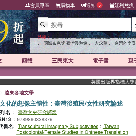
會員專區
購物車
通知
紅利兌換
5
、
、
熱搜：
東野圭吾
高希均教授回憶錄
The Odys
、
、
、
國際布克獎 臺灣漫遊錄
方念華
台灣的李登
文
簡體
三民東大
電子書
親
英國出版界指標大獎肯定！A.F
遠東各地文學
文化的想像主體性：臺灣後殖民/女性研究論述
列名
：
臺灣文史研究譯叢
BN13
：
9789860338379
代書名
：
Transcultural Imaginary Subjectivities
:
Taiwan
Postcolonial/Female Studies in Chinese Translation