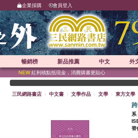
企業採購
會員登入
暢銷榜
新品
推薦
中文
外
NEW
紅利積點抵現金，消費購書更貼心
三民網路書店
中文書
文學作品
文學
東方文學
跨
系
IS
替