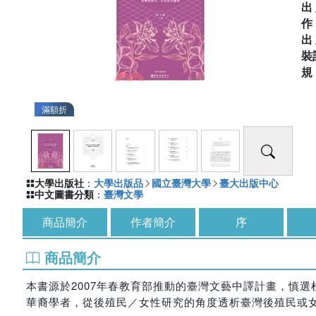
出
出
裝
滿額折
大學出版社
：
大學出版品
國立臺灣大學
臺大出版中心
中文圖書分類
：
臺灣文學
商品簡介
作者簡介
序
商品簡介
本書源於2007年春教育部推動的臺灣文藝中譯計畫，慎
華裔學者，從後殖民／女性研究的角度透析臺灣後殖民或