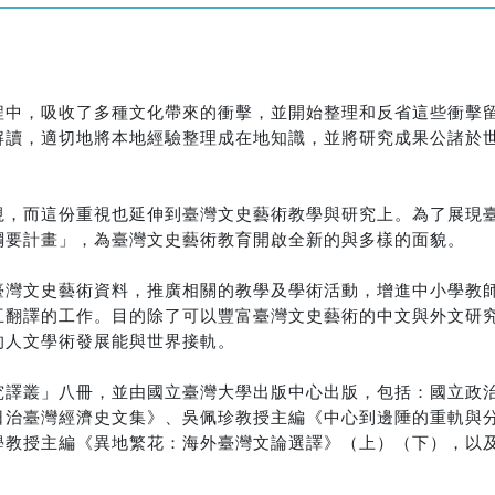
程中，吸收了多種文化帶來的衝擊，並開始整理和反省這些衝擊
解讀，適切地將本地經驗整理成在地知識，並將研究成果公諸於
視，而這份重視也延伸到臺灣文史藝術教學與研究上。為了展現
綱要計畫」，為臺灣文史藝術教育開啟全新的與多樣的面貌。
臺灣文史藝術資料，推廣相關的教學及學術活動，增進中小學教
互翻譯的工作。目的除了可以豐富臺灣文史藝術的中文與外文研
的人文學術發展能與世界接軌。
究譯叢」八冊，並由國立臺灣大學出版中心出版，包括：國立政
日治臺灣經濟史文集》、吳佩珍教授主編《中心到邊陲的重軌與
學教授主編《異地繁花：海外臺灣文論選譯》（上）（下），以
。