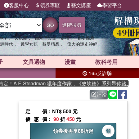
客服中心
領券專區
藝文講座
學習平台
進階搜尋
GO
、
、
、
sey
父親節
如果歷史是一群喵
暑期推薦
、
、
輝時代
數學女孩：黎曼猜想
偉大的迷走神經
子
文具選物
漫畫
教科考用
165反詐騙
. Steadman 獲年度作家，《史坎德》系列帶你踏上熱血奇幻旅
評論
定價
：NT$ 500 元
優惠價
：
90
折
450
元
領券後再享88折起
領