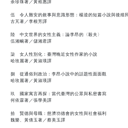
余珍珠著／黃裕惠譯
伍 令人難安的敘事與意識形態：楊逵的短篇小說與後殖
古芃著／李根芳譯
陸 中文世界的女性主義：論李昂的〈殺夫〉
伍湘畹著／儲湘君譯
柒 女人性別化：臺灣晚近女性作家的小說
哈玫麗著／黃淑瑛譯
捌 從通俗到政治：李昂小說中的話題性面面觀
哈玫麗著／黃淑瑛譯
玖 國家寓言再探：當代臺灣的公眾與私密書寫
何依霖著／張學美譯
拾 賢德與母職：慈濟功德會的女性與社會福利
魏樂、黃倩玉著／蔡美玉譯