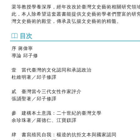
渠等教授學養深厚，經年孜孜於臺灣文史藝術相關研究領
此，本人除希望這套叢書能提供文史藝術學者們豐富的研
灣文史藝術的殿堂，傳承及弘揚文史藝術的精髓。
目次
序 蔣偉寧
導論 邱子修
壹 當代臺灣的文化認同和承認政治
杜維明著／邱子修譯
貳 臺灣當今三代女性作家評介
張誦聖著／邱子修譯
參 建構本土意識：二十世紀的臺灣文學
余珍珠著／羅德仁、江寶釵譯
肆 書寫殖民自我：楊逵的抗拒文本與國家認同