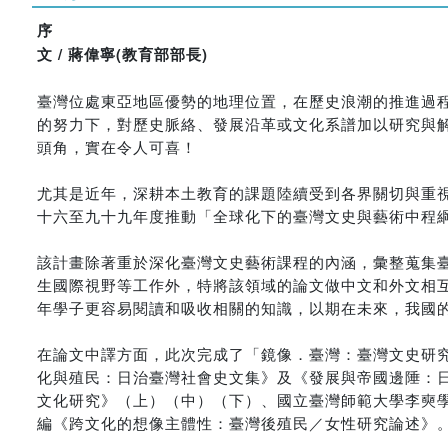
序
文 / 蔣偉寧(教育部部長)
臺灣位處東亞地區優勢的地理位置，在歷史浪潮的推進過
的努力下，對歷史脈絡、發展沿革或文化系譜加以研究與
頭角，實在令人可喜！
尤其是近年，深耕本土教育的課題陸續受到各界關切與重
十六至九十九年度推動「全球化下的臺灣文史與藝術中程
該計畫除著重於深化臺灣文史藝術課程的內涵，彙整蒐集
生國際視野等工作外，特將該領域的論文做中文和外文相
年學子更容易閱讀和吸收相關的知識，以期在未來，我國
在論文中譯方面，此次完成了「鏡像．臺灣：臺灣文史研
化與殖民：日治臺灣社會史文集》及《發展與帝國邊陲：
文化研究》（上）（中）（下）、國立臺灣師範大學李奭
編《跨文化的想像主體性：臺灣後殖民／女性研究論述》