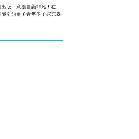
的出版，意義自顯非凡！在
書能引領更多青年學子探究臺
優惠方式：
熱賣中
優惠方式：
75折
優惠方式：
熱賣中