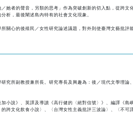
他／她者的聲音，另類的思考」作為突破創新的切入點，從跨文
的分析，最後闡述島內特有的社會文化現象。
學所關心的後殖民／女性研究論述議題，對外則使臺灣文藝批評
學研究所副教授兼所長。研究專長及興趣為：後／現代文學理論
美加小說》、英譯及導讀《高行健的〈絕對信號〉》、編譯《島
》的跨文化飲食小說〉、〈台灣女性主義批評三波論〉、〈不可