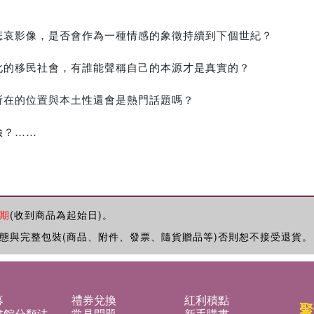
悲哀影像，是否會作為一種情感的象徵持續到下個世紀？
化的移民社會，有誰能聲稱自己的本源才是真實的？
所在的位置與本土性還會是熱門話題嗎？
險？……
期
(收到商品為起始日)。
態與完整包裝(商品、附件、發票、隨貨贈品等)否則恕不接受退貨。
募
禮券兌換
紅利積點
聚
書館分類法
常見問題
新手購書