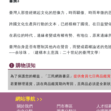
書摘3
臺灣人那曾經燃起文化的想像力，時而驕傲、時而卑微的
跨國文化生產與行動的文本，已經模糊了國境。在日益變
在易位的時代，邊緣者變成有權有勢、有地位，原來邊緣
臺灣自身是否有壓制其他內在聲音，而變成霸權論述的危
──余珍珠，〈建構本土意識：二十世紀的臺灣文學〉
購物須知
為了保護您的權益，「三民網路書店」
提供會員七日商品鑑賞
若要辦理退貨，請在商品鑑賞期內寄回，且商品必須是全新狀
網站導航 >>
關於我們
門市專區
人才招
中文分類
圖書分類法
中國圖