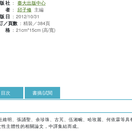
版社
：
臺大出版中心
作者
：
邱子修
主編
版日
：
2012/10/31
訂／頁數
：
精裝／384頁
規格
：
21cm*15cm (高/寬)
目次
書摘/試閱
選杜維明、張誦聖、余珍珠、古芃、伍湘畹、哈玫麗、何依霖等具
女性主體性的相關論文，中譯集結而成。