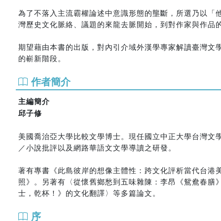
為了不落入主流霸權論述中意識形態的壟斷，所選乃以「
灣歷史文化脈絡、議題的來龍去脈開始，到對作家與作品
期望藉由本書的出版，對內引介域外漢學專家解讀臺灣文
的嶄新階段。
作者簡介
主編簡介
邱子修
美國喬治亞大學比較文學博士。現任國立中正大學台灣文
／小說批評以及網路華語文文學導讀之研發。
著有專書《此島彼岸的想像主體性：跨文化評析當代台港
照》。另著有〈從懷舊鄉愁到五味雜陳：李昂《鴛鴦春膳
士，乾杯！》的文化翻譯〉等多篇論文。
序