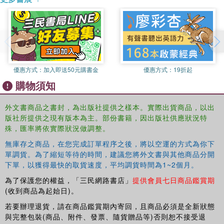
re-imagine U.S. citizenship and its related ideas of
national belonging, patriotism, natural rights, and
democratic agency.
優惠方式：
加入即送50元購書金
優惠方式：
19折起
購物須知
外文書商品之書封，為出版社提供之樣本。實際出貨商品，以出
版社所提供之現有版本為主。部份書籍，因出版社供應狀況特
殊，匯率將依實際狀況做調整。
無庫存之商品，在您完成訂單程序之後，將以空運的方式為你下
單調貨。為了縮短等待的時間，建議您將外文書與其他商品分開
下單，以獲得最快的取貨速度，平均調貨時間為1~2個月。
為了保護您的權益，「三民網路書店」
提供會員七日商品鑑賞期
(收到商品為起始日)。
若要辦理退貨，請在商品鑑賞期內寄回，且商品必須是全新狀態
與完整包裝(商品、附件、發票、隨貨贈品等)否則恕不接受退