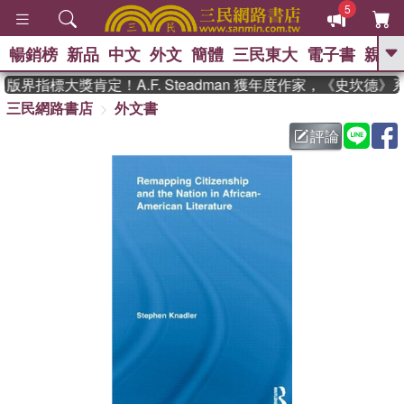
5
暢銷榜
新品
中文
外文
簡體
三民東大
電子書
親子
GO
界指標大獎肯定！A.F. Steadman 獲年度作家，《史坎德
三民網路書店
外文書
、
熱搜：
東野圭吾
高希均教授回憶錄
、
、
、
The Odyssey
父親節
如果歷
評論
、
、
史是一群喵
暑期推薦
國際布克
、
、
獎 臺灣漫遊錄
方念華
台灣的李
、
、
登輝時代
數學女孩：黎曼猜想
偉大的迷走神經