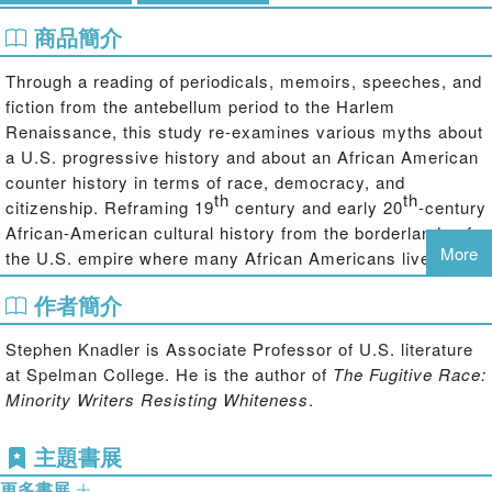
商品簡介
Through a reading of periodicals, memoirs, speeches, and
fiction from the antebellum period to the Harlem
Renaissance, this study re-examines various myths about
a U.S. progressive history and about an African American
counter history in terms of race, democracy, and
th
th
citizenship. Reframing 19
century and early 20
-century
African-American cultural history from the borderlands of
More
the U.S. empire where many African Americans lived,
worked and sought refuge, Knadler argues that these
作者簡介
writers developed a complicated and layered transnational
and creolized political consciousness that challenged
Stephen Knadler is Associate Professor of U.S. literature
dominant ideas of the nation and citizenship. Writing from
at Spelman College. He is the author of
The Fugitive Race:
multicultural contact zones, these writers forged a "new
Minority Writers Resisting Whiteness
.
black politics"—one that anticipated the current debate
about national identity and citizenship in a twenty-first
主題書展
century global society. As Knadler argues, they defined,
created, and deployed an alternative political language to
更多書展