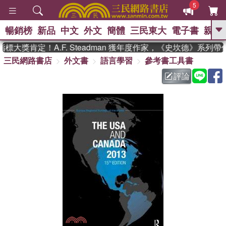
5
暢銷榜
新品
中文
外文
簡體
三民東大
電子書
親子
GO
大獎肯定！A.F. Steadman 獲年度作家，《史坎德》系列
三民網路書店
外文書
語言學習
參考書工具書
、
熱搜：
東野圭吾
高希均教授回憶錄
、
、
、
The Odyssey
父親節
如果歷
評論
、
、
史是一群喵
暑期推薦
國際布克
、
、
獎 臺灣漫遊錄
方念華
台灣的李
、
、
登輝時代
數學女孩：黎曼猜想
偉大的迷走神經