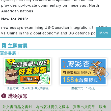
provides up-to-date commentary on these vast North
American nations.
New for 2013:
new essays examining US-Canadian integration, the USA
More
vs China in the global economy and US defence policy
analysis of the major political and economic developments
主題書展
in the region over the past year
更多書展
General Survey
Essays by leading experts analyze topics of regional
importance, including: climate change, immigration, the
media, and the North American energy market.
Country Surveys
優惠方式：
加入即送50元購書金
優惠方式：
19折起
Each country is dealt with in greater detail within its own
購物須知
section. Country chapters include:
a chronology of political events
外文書商品之書封，為出版社提供之樣本。實際出貨商品，以出