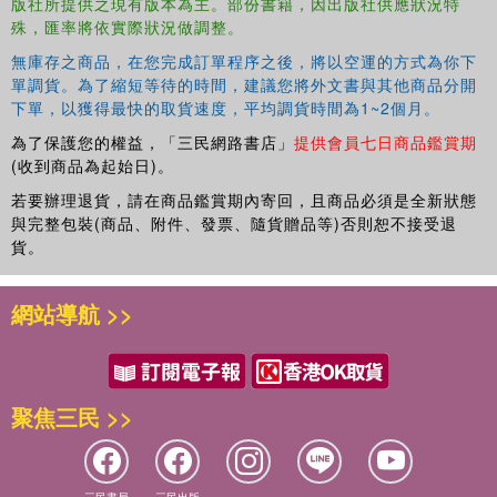
版社所提供之現有版本為主。部份書籍，因出版社供應狀況特
essays covering key socio-political and economic themes,
殊，匯率將依實際狀況做調整。
including: Recent Political Developments; Foreign Affairs;
Constitution; Energy Policy; Economic Overview;
無庫存之商品，在您完成訂單程序之後，將以空運的方式為你下
Agriculture; Trade; Health and Social Policy
單調貨。為了縮短等待的時間，建議您將外文書與其他商品分開
下單，以獲得最快的取貨速度，平均調貨時間為1~2個月。
additional essay topics, including: US Defence Policy; the
為了保護您的權益，「三民網路書店」
提供會員七日商品鑑賞期
Role of Religion in US Politics; the USA and the Global
(收到商品為起始日)。
Financial Crisis; Aboriginal Peoples in Canada
若要辦理退貨，請在商品鑑賞期內寄回，且商品必須是全新狀態
historical, political and economic surveys of the US states
與完整包裝(商品、附件、發票、隨貨贈品等)否則恕不接受退
and Canadian provinces and territories
貨。
statistical surveys of economic and demographic
indicators
網站導航 >>
detailed information on selected organizations, prominent
figures and research institutes active in the region.
聚焦三民 >>
三民書局
三民出版