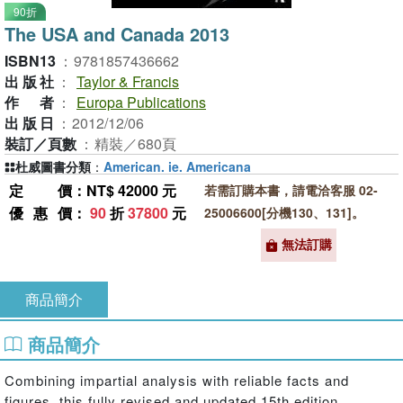
90折
The USA and Canada 2013
ISBN13
：
9781857436662
出版社
：
Taylor & Francis
作者
：
Europa Publications
出版日
：
2012/12/06
裝訂／頁數
：
精裝／680頁
杜威圖書分類
：
American. ie. Americana
定價
：NT$ 42000 元
若需訂購本書，請電洽客服 02-
優惠價
：
90
折
37800
元
25006600[分機130、131]。
無法訂購
商品簡介
商品簡介
Combining impartial analysis with reliable facts and
figures, this fully revised and updated 15th edition