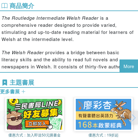
商品簡介
The Routledge Intermediate Welsh Reader
is a
comprehensive reader designed to provide varied,
stimulating and up-to-date reading material for learners of
Welsh at the intermediate level.
The Welsh Reader
provides a bridge between basic
literacy skills and the ability to read full novels and
More
newspapers in Welsh. It consists of thirty-five authentic
readings, graded on the basis of complexity of vocabulary,
grammar and syntax. These readings are drawn from a
主題書展
range of contemporary sources such as newspapers and
更多書展
magazines as well as novels and historical works.
It is ideal for learners who already possess a knowledge
of essential grammar and vocabulary and who wish to
expand their knowledge of the language through
contextualized reading material.
優惠方式：
加入即送50元購書金
優惠方式：
19折起