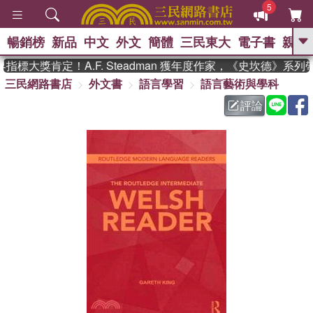
5
暢銷榜
新品
中文
外文
簡體
三民東大
電子書
親子
GO
標大獎肯定！A.F. Steadman 獲年度作家，《史坎德》系列
三民網路書店
外文書
語言學習
語言藝術與學科
、
熱搜：
東野圭吾
高希均教授回憶錄
、
、
、
The Odyssey
父親節
如果歷
評論
、
、
史是一群喵
暑期推薦
國際布克
、
、
獎 臺灣漫遊錄
方念華
台灣的李
、
、
登輝時代
數學女孩：黎曼猜想
偉大的迷走神經