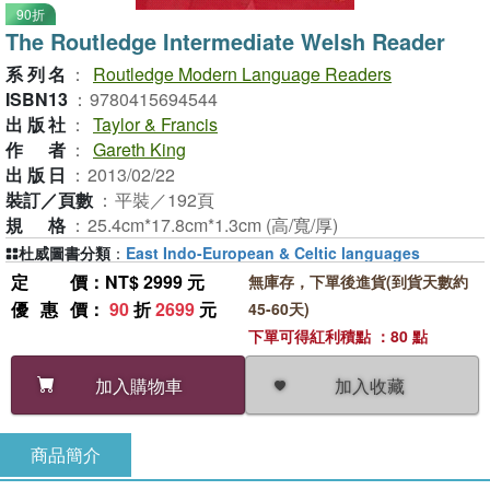
90折
The Routledge Intermediate Welsh Reader
系列名
：
Routledge Modern Language Readers
ISBN13
：
9780415694544
出版社
：
Taylor & Francis
作者
：
Gareth King
出版日
：
2013/02/22
裝訂／頁數
：
平裝／192頁
規格
：
25.4cm*17.8cm*1.3cm (高/寬/厚)
杜威圖書分類
：
East Indo-European & Celtic languages
定價
：NT$ 2999 元
無庫存，下單後進貨(到貨天數約
優惠價
：
90
折
2699
元
45-60天)
下單可得紅利積點 ：80 點
加入收藏
加入購物車
商品簡介