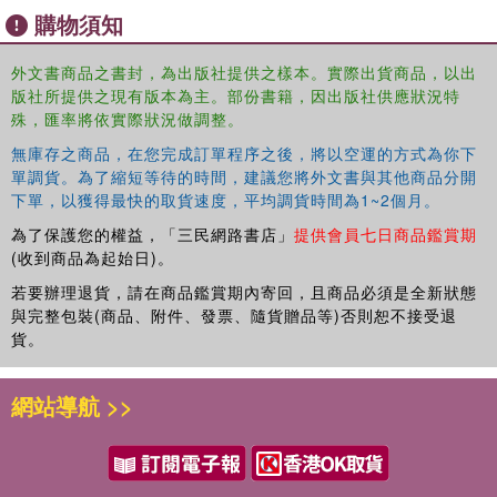
Key features include:
購物須知
extracts of modern literature and newspaper/magazine articles
外文書商品之書封，為出版社提供之樣本。實際出貨商品，以出
版社所提供之現有版本為主。部份書籍，因出版社供應狀況特
vocabulary lists for quick reference
殊，匯率將依實際狀況做調整。
無庫存之商品，在您完成訂單程序之後，將以空運的方式為你下
short grammar explanations of any complicated structures
單調貨。為了縮短等待的時間，建議您將外文書與其他商品分開
下單，以獲得最快的取貨速度，平均調貨時間為1~2個月。
initial consonant mutations marked typographically
為了保護您的權益，「三民網路書店」
提供會員七日商品鑑賞期
(收到商品為起始日)。
comprehension and discussion questions
若要辦理退貨，請在商品鑑賞期內寄回，且商品必須是全新狀態
full answer key
與完整包裝(商品、附件、發票、隨貨贈品等)否則恕不接受退
貨。
Suitable for both class use and independent study,
The
Routledge Intermediate Welsh Reader
is an essential tool
網站導航 >>
for facilitating vocabulary learning and increasing reading
proficiency.