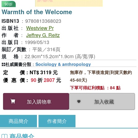
90折
Warmth of the Welcome
ISBN13
：
9780813368023
出版社
：
Westview Pr
作者
：
Jeffrey G. Reitz
出版日
：
1999/05/13
裝訂／頁數
：
平裝／316頁
規格
：
22.9cm*15.2cm*1.9cm (高/寬/厚)
杜威圖書分類
：
Sociology & anthropology
定價
：NT$ 3119 元
無庫存，下單後進貨(到貨天數約
優惠價
：
90
折
2807
元
45-60天)
下單可得紅利積點 ：84 點
加入收藏
加入購物車
商品簡介
作者簡介
商品簡介