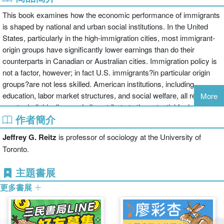
This book examines how the economic performance of immigrants
is shaped by national and urban social institutions. In the United
States, particularly in the high-immigration cities, most immigrant-
origin groups have significantly lower earnings than do their
counterparts in Canadian or Australian cities. Immigration policy is
not a factor, however; in fact U.S. immigrants?in particular origin
groups?are not less skilled. American institutions, including
education, labor market structures, and social welfare, all reflect
More
greater individualism and all contribute to the potential for inequality.
作者簡介
Resulting higher poverty rates for America's immigrants explains
their more extensive use of its weaker welfare system. Jeffrey
Jeffrey G. Reitz
is professor of sociology at the University of
Reitz's social institutional approach projects the impact of
Toronto.
institutional restructuring?past and future?on the economic
performance of immigrants in these countries.
主題書展
更多書展