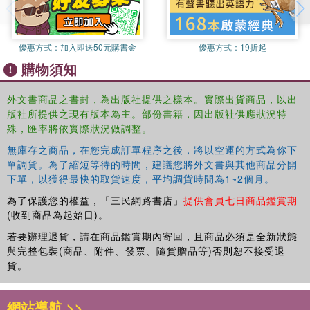
優惠方式：
加入即送50元購書金
優惠方式：
19折起
購物須知
外文書商品之書封，為出版社提供之樣本。實際出貨商品，以出
版社所提供之現有版本為主。部份書籍，因出版社供應狀況特
殊，匯率將依實際狀況做調整。
無庫存之商品，在您完成訂單程序之後，將以空運的方式為你下
單調貨。為了縮短等待的時間，建議您將外文書與其他商品分開
下單，以獲得最快的取貨速度，平均調貨時間為1~2個月。
為了保護您的權益，「三民網路書店」
提供會員七日商品鑑賞期
(收到商品為起始日)。
若要辦理退貨，請在商品鑑賞期內寄回，且商品必須是全新狀態
與完整包裝(商品、附件、發票、隨貨贈品等)否則恕不接受退
貨。
網站導航 >>