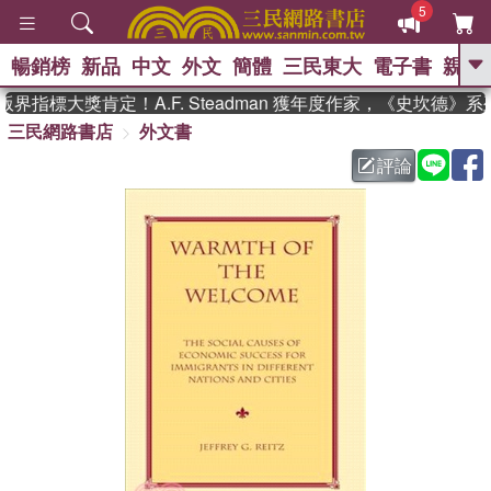
5
暢銷榜
新品
中文
外文
簡體
三民東大
電子書
親子
GO
界指標大獎肯定！A.F. Steadman 獲年度作家，《史坎德》
三民網路書店
外文書
、
熱搜：
東野圭吾
高希均教授回憶錄
、
、
、
The Odyssey
父親節
花開錦
評論
、
、
、
繡
暑期推薦
方念華
台灣的
、
李登輝時代
數學女孩：黎曼猜想
、
、
偉大的迷走神經
如果歷史是一
、
群喵
臺灣漫遊錄