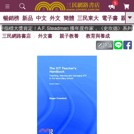
5
暢銷榜
新品
中文
外文
簡體
三民東大
電子書
親子
GO
指標大獎肯定！A.F. Steadman 獲年度作家，《史坎德》系
三民網路書店
外文書
親子教養
教育與養成
、
熱搜：
東野圭吾
高希均教授回憶錄
、
、
、
The Odyssey
父親節
如果歷
評論
、
、
史是一群喵
暑期推薦
國際布克
、
、
獎 臺灣漫遊錄
方念華
台灣的李
、
、
登輝時代
數學女孩：黎曼猜想
偉大的迷走神經