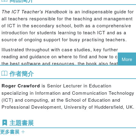
The ICT Teacher's Handbook
is an indispensable guide for
all teachers responsible for the teaching and management
of ICT in the secondary school, both as a comprehensive
introduction for students learning to teach ICT and as a
source of ongoing support for busy practising teachers.
Illustrated throughout with case studies, key further
reading and guidance on where to find and how to choose
More
the best software and resources, the book also features a
guide to specifications, software for whole school support
作者簡介
and a useful glossary of key terms. Key topics covered
include:
Roger Crawford
is Senior Lecturer in Education
specializing in Information and Communication Technology
Organising and delivering the ICT National Curriculum at key
(ICT) and computing, at the School of Education and
stages 3 and 4 and post 16
Professional Development, University of Huddersfield, UK.
Teaching and learning with VLEs, IWBs, social networking and
主題書展
mobile technologies
更多書展
Assessment, record keeping and reporting