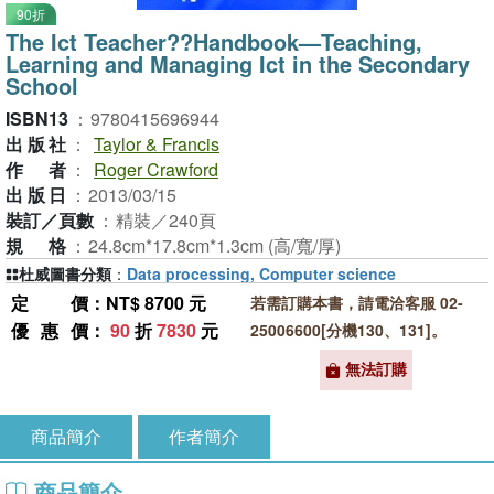
90折
The Ict Teacher??Handbook—Teaching,
Learning and Managing Ict in the Secondary
School
ISBN13
：
9780415696944
出版社
：
Taylor & Francis
作者
：
Roger Crawford
出版日
：
2013/03/15
裝訂／頁數
：
精裝／240頁
規格
：
24.8cm*17.8cm*1.3cm (高/寬/厚)
杜威圖書分類
：
Data processing, Computer science
定價
：NT$ 8700 元
若需訂購本書，請電洽客服 02-
優惠價
：
90
折
7830
元
25006600[分機130、131]。
無法訂購
商品簡介
作者簡介
商品簡介