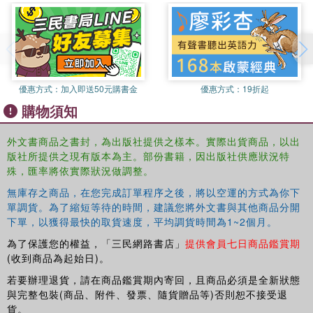
Popular hardware, software and networks
External assessment, target setting and tracking
Managing technical support and technicians
優惠方式：
加入即送50元購書金
優惠方式：
19折起
購物須知
Preparing for promotion and managing an ICT department
外文書商品之書封，為出版社提供之樣本。實際出貨商品，以出
Strategies for whole school management of ICT
版社所提供之現有版本為主。部份書籍，因出版社供應狀況特
殊，匯率將依實際狀況做調整。
Written for trainee and experienced ICT teachers and
managers in both English and international schools,
無庫存之商品，在您完成訂單程序之後，將以空運的方式為你下
The
單調貨。為了縮短等待的時間，建議您將外文書與其他商品分開
ICT Teacher's Handbook
is an authoritative guide
下單，以獲得最快的取貨速度，平均調貨時間為1~2個月。
designed to support effective teaching and learning, and
efficient use of technology in all schools.
為了保護您的權益，「三民網路書店」
提供會員七日商品鑑賞期
(收到商品為起始日)。
若要辦理退貨，請在商品鑑賞期內寄回，且商品必須是全新狀態
與完整包裝(商品、附件、發票、隨貨贈品等)否則恕不接受退
貨。