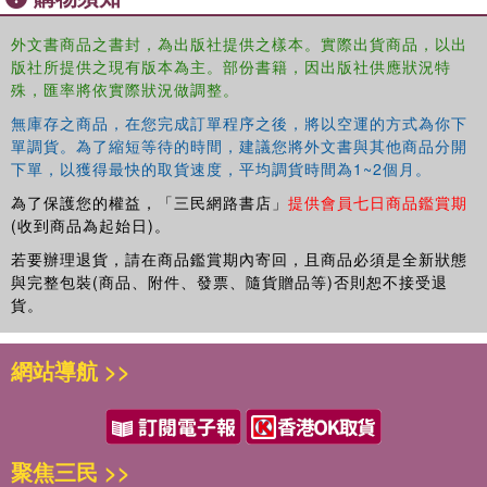
外文書商品之書封，為出版社提供之樣本。實際出貨商品，以出
版社所提供之現有版本為主。部份書籍，因出版社供應狀況特
殊，匯率將依實際狀況做調整。
無庫存之商品，在您完成訂單程序之後，將以空運的方式為你下
單調貨。為了縮短等待的時間，建議您將外文書與其他商品分開
下單，以獲得最快的取貨速度，平均調貨時間為1~2個月。
為了保護您的權益，「三民網路書店」
提供會員七日商品鑑賞期
(收到商品為起始日)。
若要辦理退貨，請在商品鑑賞期內寄回，且商品必須是全新狀態
與完整包裝(商品、附件、發票、隨貨贈品等)否則恕不接受退
貨。
網站導航 >>
聚焦三民 >>