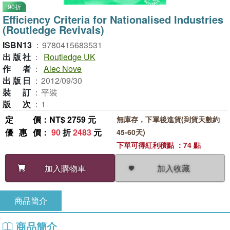
90折
Efficiency Criteria for Nationalised Industries
(Routledge Revivals)
ISBN13
：
9780415683531
出版社
：
Routledge UK
作者
：
Alec Nove
出版日
：
2012/09/30
裝訂
：
平裝
版次
：
1
定價
：NT$ 2759 元
無庫存，下單後進貨(到貨天數約
優惠價
：
90
折
2483
元
45-60天)
下單可得紅利積點 ：74 點
加入收藏
加入購物車
商品簡介
商品簡介