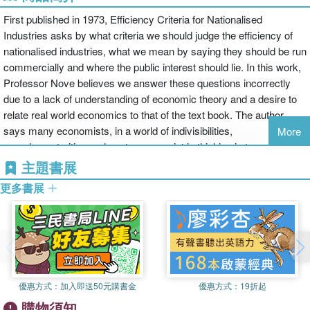
First published in 1973, Efficiency Criteria for Nationalised
Industries asks by what criteria we should judge the efficiency of
nationalised industries, what we mean by saying they should be run
commercially and where the public interest should lie. In this work,
Professor Nove believes we answer these questions incorrectly
due to a lack of understanding of economic theory and a desire to
relate real world economics to that of the text book. The author
says many economists, in a world of indivisibilities,
More
complementarities and systems, persist in thinking in terms of one-
dimensional, fragmented marginalism. Professor Nove, who is
主題書展
known for his writings on the Soviet economy, raises many points
更多書展
relevant to the East as well as the West. His work contributes to
the economics of socialism, while also making the case for greater
realism in economic theory in general.
優惠方式：
加入即送50元購書金
優惠方式：
19折起
購物須知