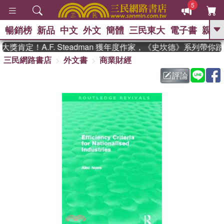
5
暢銷榜
新品
中文
外文
簡體
三民東大
電子書
親子
GO
肯定！A.F. Steadman 獲年度作家，《史坎德》系列帶你
三民網路書店
外文書
商業財經
、
熱搜：
東野圭吾
高希均教授回憶錄
、
、
、
The Odyssey
父親節
如果歷
評論
、
、
史是一群喵
暑期推薦
國際布克
、
、
獎 臺灣漫遊錄
方念華
台灣的李
、
、
登輝時代
數學女孩：黎曼猜想
偉大的迷走神經