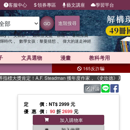
客服中心
領券專區
藝文講座
學習平台
進階搜尋
GO
、
、
、
sey
父親節
如果歷史是一群喵
暑期推薦
、
、
輝時代
數學女孩：黎曼猜想
偉大的迷走神經
子
文具選物
漫畫
教科考用
165反詐騙
大獎肯定！A.F. Steadman 獲年度作家，《史坎德》系列帶
評論
定價
：NT$ 2999 元
優惠價
：
90
折
2699
元
加入購物車
加入收藏