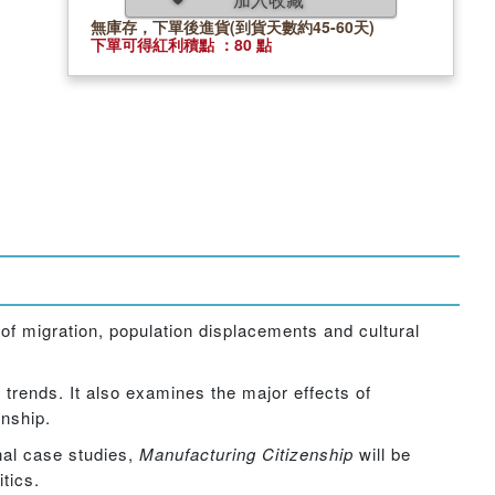
無庫存，下單後進貨(到貨天數約45-60天)
下單可得紅利積點 ：80 點
 of migration, population displacements and cultural
 trends. It also examines the major effects of
enship.
onal case studies,
Manufacturing Citizenship
will be
tics.