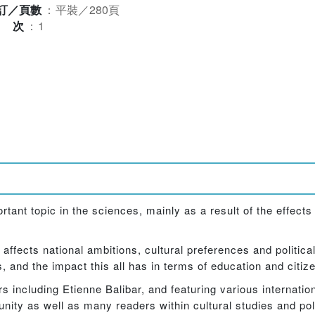
訂／頁數
：
平裝／280頁
版次
：
1
tant topic in the sciences, mainly as a result of the effects
ffects national ambitions, cultural preferences and political
, and the impact this all has in terms of education and citiz
rs including Etienne Balibar, and featuring various internati
ity as well as many readers within cultural studies and poli