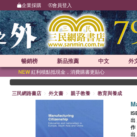
企業採購
會員登入
暢銷榜
新品
推薦
中文
外
NEW
紅利積點抵現金，消費購書更貼心
三民網路書店
外文書
親子教養
教育與養成
Ma
IS
出
出