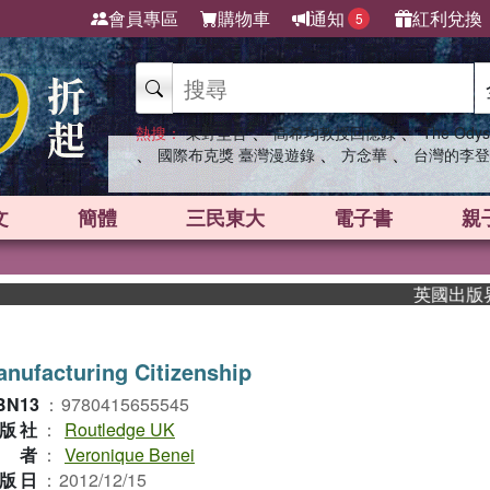
會員專區
購物車
通知
紅利兌換
5
、
、
熱搜：
東野圭吾
高希均教授回憶錄
The Odys
、
、
、
國際布克獎 臺灣漫遊錄
方念華
台灣的李登
文
簡體
三民東大
電子書
親
英國出版界指標
nufacturing Citizenship
BN13
：
9780415655545
版社
：
Routledge UK
作者
：
Veronique Benei
版日
：
2012/12/15