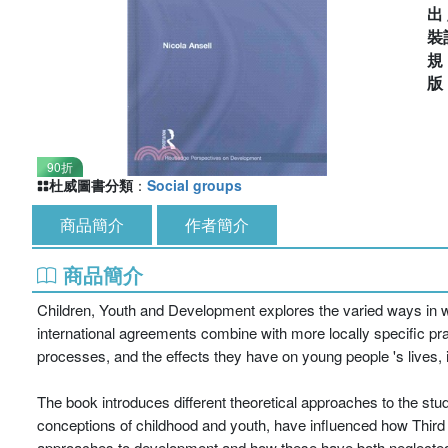
出
裝
90折
杜威圖書分類
：
Social groups
商品簡介
作者簡介
商品簡介
Children, Youth and Development explores the varied ways in wh
international agreements combine with more locally specific prac
processes, and the effects they have on young people 's lives, i
The book introduces different theoretical approaches to the st
conceptions of childhood and youth, have influenced how Third 
approaches to development and how these have both neglected, a