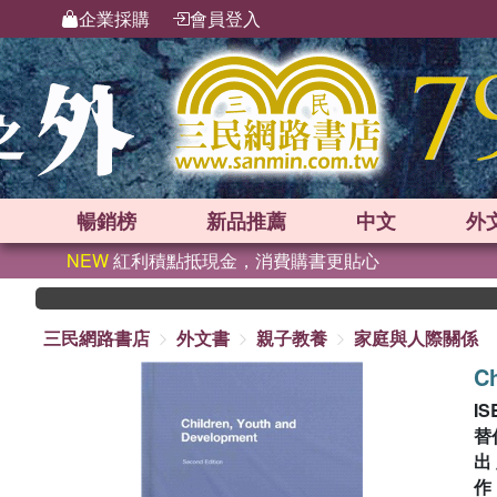
企業採購
會員登入
暢銷榜
新品
推薦
中文
外
NEW
紅利積點抵現金，消費購書更貼心
三民網路書店
外文書
親子教養
家庭與人際關係
Ch
IS
替
出