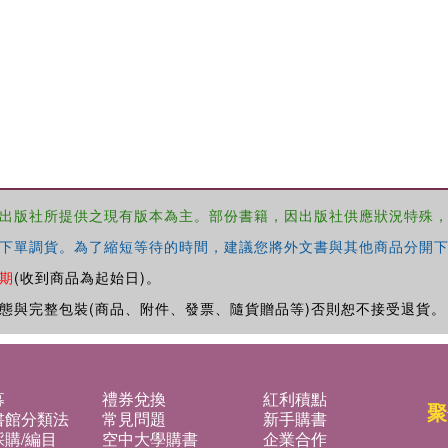
出版社所提供之現有版本為主。部份書籍，因出版社供應狀況特殊
下單調貨。為了縮短等待的時間，建議您將外文書與其他商品分開下
期
(收到商品為起始日)。
態與完整包裝(商品、附件、發票、隨貨贈品等)否則恕不接受退貨。
募
禮券兌換
紅利積點
聚
書館分類法
常見問題
新手購書
購/編目
空中大學購書
企業合作