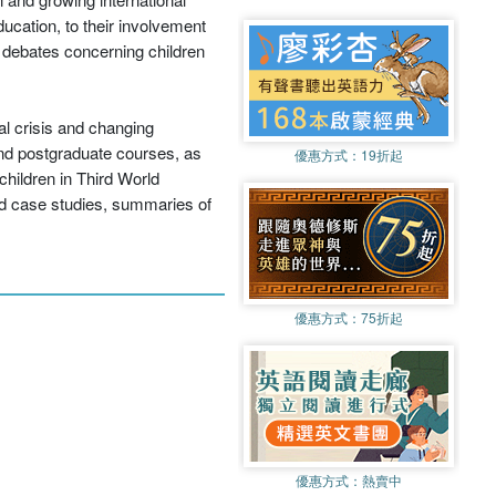
ducation, to their involvement
es debates concerning children
al crisis and changing
and postgraduate courses, as
優惠方式：
19折起
children in Third World
ed case studies, summaries of
優惠方式：
75折起
優惠方式：
熱賣中