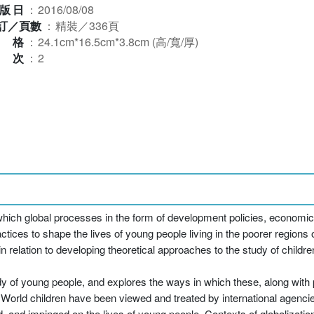
版日
：
2016/08/08
訂／頁數
：
精裝／336頁
規格
：
24.1cm*16.5cm*3.8cm (高/寬/厚)
版次
：
2
ich global processes in the form of development policies, economic a
tices to shape the lives of young people living in the poorer regions 
n relation to developing theoretical approaches to the study of childr
udy of young people, and explores the ways in which these, along wit
World children have been viewed and treated by international agencie
nd impinged on the lives of young people. Contexts of globalization