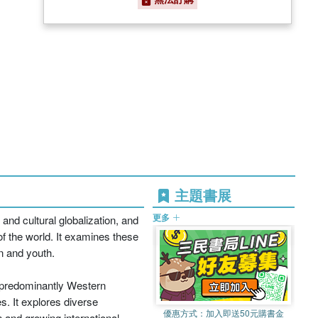
主題書展
更多
nd cultural globalization, and
of the world. It examines these
en and youth.
h predominantly Western
s. It explores diverse
優惠方式：
加入即送50元購書金
 and growing international