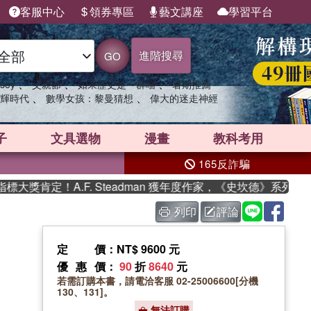
客服中心
領券專區
藝文講座
學習平台
進階搜尋
GO
、
、
、
sey
父親節
如果歷史是一群喵
暑期推薦
、
、
輝時代
數學女孩：黎曼猜想
偉大的迷走神經
子
文具選物
漫畫
教科考用
165反詐騙
肯定！A.F. Steadman 獲年度作家，《史坎德》系列帶你踏
列印
評論
定價
：NT$ 9600 元
優惠價
：
90
折
8640
元
若需訂購本書，請電洽客服 02-25006600[分機
130、131]。
無法訂購