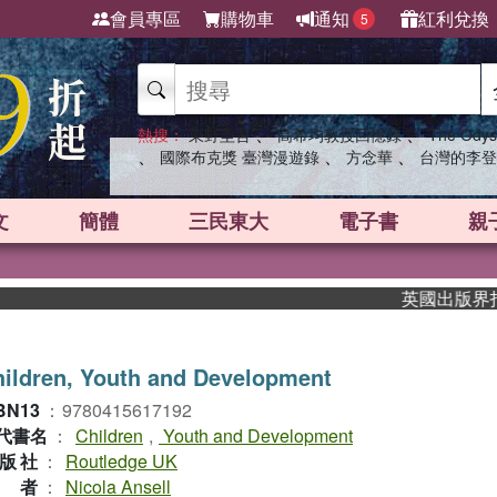
會員專區
購物車
通知
紅利兌換
5
、
、
熱搜：
東野圭吾
高希均教授回憶錄
The Odys
、
、
、
國際布克獎 臺灣漫遊錄
方念華
台灣的李登
文
簡體
三民東大
電子書
親
英國出版界指標大獎
ildren, Youth and Development
BN13
：
9780415617192
代書名
：
Children
,
Youth and Development
版社
：
Routledge UK
作者
：
Nicola Ansell