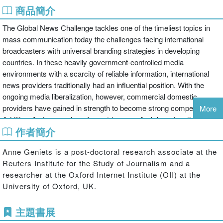
商品簡介
The Global News Challenge tackles one of the timeliest topics in
mass communication today the challenges facing international
broadcasters with universal branding strategies in developing
countries. In these heavily government-controlled media
environments with a scarcity of reliable information, international
news providers traditionally had an influential position. With the
ongoing media liberalization, however, commercial domestic
providers have gained in strength to become strong competitors.
More
Additionally, in a number of countries, pan-Arab broadcasting
作者簡介
enterprises have widened their reach, contributing to the growing
competition for traditional international providers such as the BBC
Anne Geniets is a post-doctoral research associate at the
or France 24.
Reuters Institute for the Study of Journalism and a
researcher at the Oxford Internet Institute (OII) at the
This book employs a global perspective to explore the subject
University of Oxford, UK.
across the whole population and different media platforms in select
developing markets of Africa and South Asia. It is unique in
主題書展
providing a theoretical framework by which to analyze demand and
usage of and trust in news from international broadcasters across