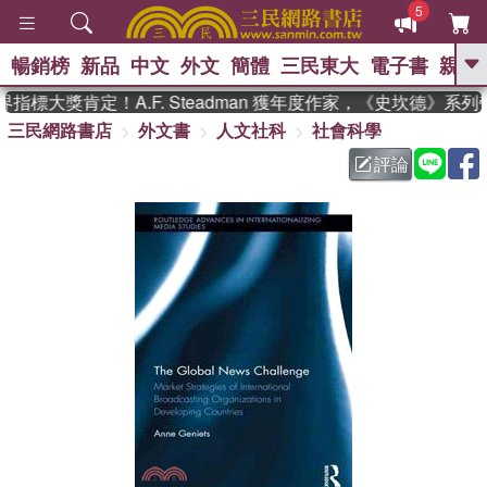
5
暢銷榜
新品
中文
外文
簡體
三民東大
電子書
親子
GO
標大獎肯定！A.F. Steadman 獲年度作家，《史坎德》系
三民網路書店
外文書
人文社科
社會科學
、
熱搜：
東野圭吾
高希均教授回憶錄
、
、
、
The Odyssey
父親節
花開錦
評論
、
、
、
繡
暑期推薦
方念華
台灣的
、
李登輝時代
數學女孩：黎曼猜想
、
、
偉大的迷走神經
如果歷史是一
、
群喵
臺灣漫遊錄