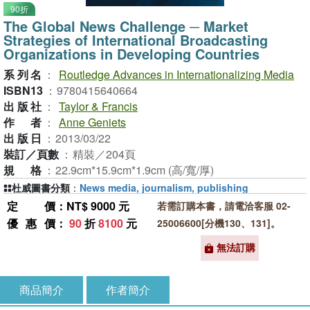
90折
The Global News Challenge ─ Market
Strategies of International Broadcasting
Organizations in Developing Countries
系列名
：
Routledge Advances in Internationalizing Media
ISBN13
：
9780415640664
出版社
：
Taylor & Francis
作者
：
Anne Geniets
出版日
：
2013/03/22
裝訂／頁數
：
精裝／204頁
規格
：
22.9cm*15.9cm*1.9cm (高/寬/厚)
杜威圖書分類
：
News media, journalism, publishing
定價
：NT$ 9000 元
若需訂購本書，請電洽客服 02-
優惠價
：
90
折
8100
元
25006600[分機130、131]。
無法訂購
商品簡介
作者簡介