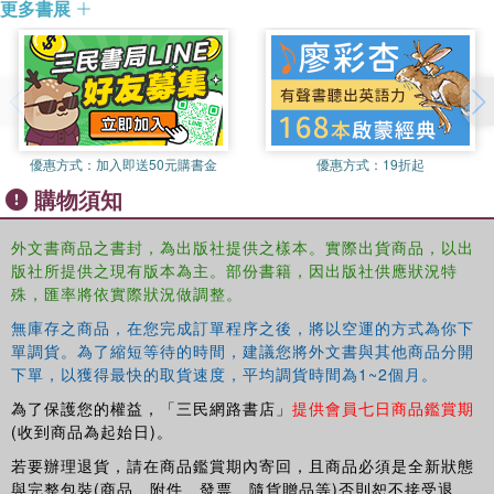
更多書展
the whole population, not just opinion leaders. It outlines the
strategic options for international broadcasters in these evolving
market contexts.
優惠方式：
加入即送50元購書金
優惠方式：
19折起
購物須知
外文書商品之書封，為出版社提供之樣本。實際出貨商品，以出
版社所提供之現有版本為主。部份書籍，因出版社供應狀況特
殊，匯率將依實際狀況做調整。
無庫存之商品，在您完成訂單程序之後，將以空運的方式為你下
單調貨。為了縮短等待的時間，建議您將外文書與其他商品分開
下單，以獲得最快的取貨速度，平均調貨時間為1~2個月。
為了保護您的權益，「三民網路書店」
提供會員七日商品鑑賞期
(收到商品為起始日)。
若要辦理退貨，請在商品鑑賞期內寄回，且商品必須是全新狀態
與完整包裝(商品、附件、發票、隨貨贈品等)否則恕不接受退