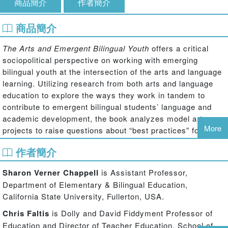
商品簡介
作者簡介
商品簡介
The Arts and Emergent Bilingual Youth
offers a critical
sociopolitical perspective on working with emerging
bilingual youth at the intersection of the arts and language
learning. Utilizing research from both arts and language
education to explore the ways they work in tandem to
contribute to emergent bilingual students’ language and
academic development, the book analyzes model arts
More
projects to raise questions about “best practices” for and
with marginalized bilingual young people, in terms of
作者簡介
relevance to their languages, cultures, and communities
as they envision better worlds. A central assumption is
Sharon Verner Chappell
is Assistant Professor,
that the arts can be especially valuable for contributing to
Department of Elementary & Bilingual Education,
English learning by enabling learners to experience ideas,
California State University, Fullerton, USA.
patterns, and relationship (form) in ways that lead to new
knowledge (content). Each chapter features vignettes
Chris Faltis
is Dolly and David Fiddyment Professor of
showcasing current projects with ELL populations both in
Education and Director of Teacher Education, School of