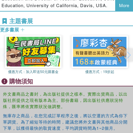
and out of school and visual art pieces and poems, to
Education, University of California, Davis, USA.
More
prompt reflection on key issues and relevant concepts and
theories in the arts and language learning. Taking a stance
主題書展
about language and culture in English learners’ lives, this
更多書展
book shows the intimate connections among art, narrative,
and resistance for addressing topics of social injustice.
優惠方式：
加入即送50元購書金
優惠方式：
19折起
購物須知
外文書商品之書封，為出版社提供之樣本。實際出貨商品，以出
版社所提供之現有版本為主。部份書籍，因出版社供應狀況特
殊，匯率將依實際狀況做調整。
無庫存之商品，在您完成訂單程序之後，將以空運的方式為你下
單調貨。為了縮短等待的時間，建議您將外文書與其他商品分開
下單，以獲得最快的取貨速度，平均調貨時間為1~2個月。