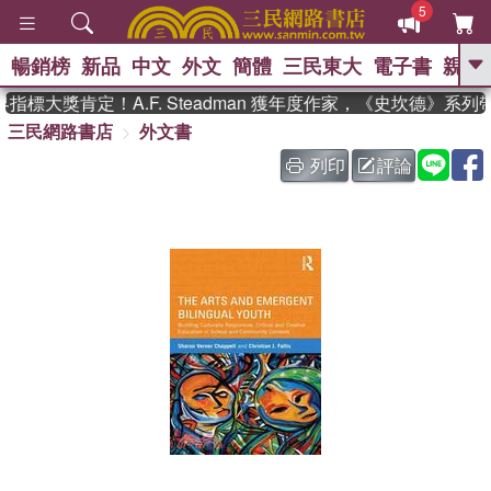
5
暢銷榜
新品
中文
外文
簡體
三民東大
電子書
親子
GO
標大獎肯定！A.F. Steadman 獲年度作家，《史坎德》系列
三民網路書店
外文書
、
、
熱搜：
東野圭吾
The Odyssey
、
如果歷史是一群喵
國際布克獎 臺灣
列印
評論
、
、
漫遊錄
方念華
台灣的李登輝時
、
、
代
數學女孩：黎曼猜想
偉大的
迷走神經