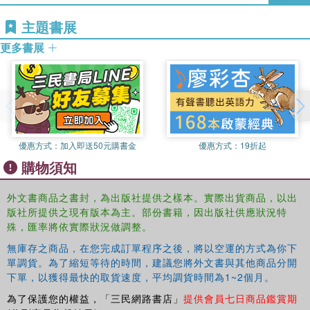
consequences of change and stability in the international
主題書展
system as a result of the change in distributions of power,
capability and influence among nation-states.
更多書展
優惠方式：
加入即送50元購書金
優惠方式：
19折起
購物須知
外文書商品之書封，為出版社提供之樣本。實際出貨商品，以出
版社所提供之現有版本為主。部份書籍，因出版社供應狀況特
殊，匯率將依實際狀況做調整。
無庫存之商品，在您完成訂單程序之後，將以空運的方式為你下
單調貨。為了縮短等待的時間，建議您將外文書與其他商品分開
下單，以獲得最快的取貨速度，平均調貨時間為1~2個月。
為了保護您的權益，「三民網路書店」
提供會員七日商品鑑賞期