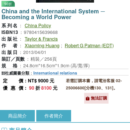
90折
China and the International System ─
Becoming a World Power
系列名
：
China Policy
ISBN13
：
9780415639668
出版社
：
Taylor & Francis
作者
：
Xiaoming Huang
;
Robert G Patman (EDT)
出版日
：
2013/04/01
裝訂／頁數
：
精裝／256頁
規格
：
24.8cm*16.5cm*1.9cm (高/寬/厚)
杜威圖書分類
：
International relations
定價
：NT$ 9000 元
若需訂購本書，請電洽客服 02-
優惠價
：
90
折
8100
元
25006600[分機130、131]。
無法訂購
商品簡介
作者簡介