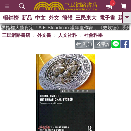
5
暢銷榜
新品
中文
外文
簡體
三民東大
電子書
親子
GO
指標大獎肯定！A.F. Steadman 獲年度作家，《史坎德》系
三民網路書店
外文書
人文社科
社會科學
、
熱搜：
東野圭吾
高希均教授回憶錄
、
、
、
The Odyssey
父親節
如果歷
列印
評論
、
、
史是一群喵
暑期推薦
國際布克
、
、
獎 臺灣漫遊錄
方念華
台灣的李
、
、
登輝時代
數學女孩：黎曼猜想
偉大的迷走神經