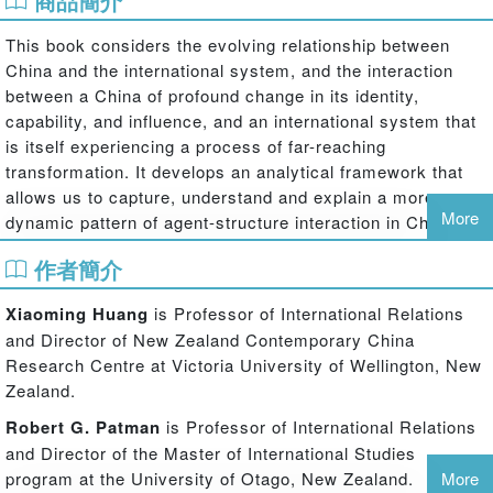
商品簡介
This book considers the evolving relationship between
China and the international system, and the interaction
between a China of profound change in its identity,
capability, and influence, and an international system that
is itself experiencing a process of far-reaching
transformation. It develops an analytical framework that
allows us to capture, understand and explain a more
More
dynamic pattern of agent-structure interaction in China's
relationship with the international system.
作者簡介
By demonstrating a more dynamic and mutually
constitutive relationship between China and the
Xiaoming Huang
is Professor of International Relations
international system, the book explores the extent to
and Director of New Zealand Contemporary China
which both transform themselves in the process, and
Research Centre at Victoria University of Wellington, New
provides a fuller and more effective assessment of the
Zealand.
evolving nature of the relationship. In doing so, it
Robert G. Patman
is Professor of International Relations
addresses key issues in the current literature on the
and Director of the Master of International Studies
relationship of China and the international system, and
program at the University of Otago, New Zealand.
More
helps close the gap in our knowledge of the conditions and