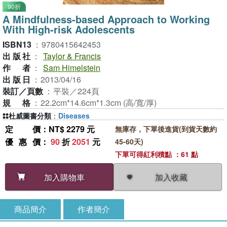
90折
A Mindfulness-based Approach to Working
With High-risk Adolescents
ISBN13
：
9780415642453
出版社
：
Taylor & Francis
作者
：
Sam Himelstein
出版日
：
2013/04/16
裝訂／頁數
：
平裝／224頁
規格
：
22.2cm*14.6cm*1.3cm (高/寬/厚)
杜威圖書分類
：
Diseases
定價
：NT$ 2279 元
無庫存，下單後進貨(到貨天數約
優惠價
：
90
折
2051
元
45-60天)
下單可得紅利積點 ：61 點
加入收藏
加入購物車
商品簡介
作者簡介