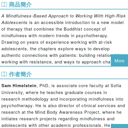
商品簡介
A Mindfulness-Based Approach to Working With High-Risk
Adolescents
is an accessible introduction to a new model
of therapy that combines the Buddhist concept of
mindfulness with modern trends in psychotherapy.
Drawing on years of experience working with at-risk
adolescents, the chapters explore ways to develop
authentic connections with patients: building relationships,
More
working with resistance, and ways to approach change
using mindfulness-based techniques. Real-life interactions
作者簡介
and illustrations are used to show how a mindfulness-
oriented therapist can approach working with adolescents
Sam Himelstein
, PhD, is associate core faculty at Sofia
in individual and group settings, and the book also
University, where he teaches graduate courses in
provides practical suggestions designed for immediate
research methodology and incorporating mindfulness into
implementation.
A Mindfulness-Based Approach to
psychotherapy. He is also director of clinical services and
Working With High-Risk Adolescents
is a must for any
research at the Mind Body Awareness Project, where he
mental health professional interested in using mindfulness
initiates research projects regarding mindfulness and
and other contemplative practices with at-risk youth.
adolescents with other academic professionals. He is a