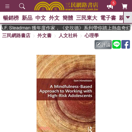
5
暢銷榜
新品
中文
外文
簡體
三民東大
電子書
親子
GO
. Steadman 獲年度作家，《史坎德》系列帶你踏上熱血奇幻旅
三民網路書店
外文書
人文社科
心理學
、
熱搜：
東野圭吾
高希均教授回憶錄
、
、
、
The Odyssey
父親節
如果歷
評論
、
、
史是一群喵
暑期推薦
國際布克
、
、
獎 臺灣漫遊錄
方念華
台灣的李
、
、
登輝時代
數學女孩：黎曼猜想
偉大的迷走神經