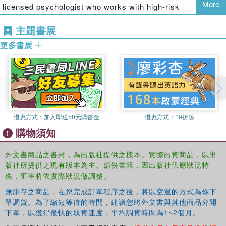
More
licensed psychologist who works with high-risk
adolescents in individual, group, and family therapy. In
主題書展
addition, Himelstein is the executive director of Engaging
the Moment, a continuing-education business that trains
更多書展
clinicians in how to approach adolescents with
mindfulness and other contemplative practices.
優惠方式：
加入即送50元購書金
優惠方式：
19折起
購物須知
外文書商品之書封，為出版社提供之樣本。實際出貨商品，以出
版社所提供之現有版本為主。部份書籍，因出版社供應狀況特
殊，匯率將依實際狀況做調整。
無庫存之商品，在您完成訂單程序之後，將以空運的方式為你下
單調貨。為了縮短等待的時間，建議您將外文書與其他商品分開
下單，以獲得最快的取貨速度，平均調貨時間為1~2個月。