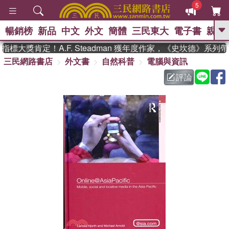
5
暢銷榜
新品
中文
外文
簡體
三民東大
電子書
親子
GO
標大獎肯定！A.F. Steadman 獲年度作家，《史坎德》系列
三民網路書店
外文書
自然科普
電腦與資訊
、
熱搜：
東野圭吾
高希均教授回憶錄
、
、
、
The Odyssey
父親節
如果歷
評論
、
、
史是一群喵
暑期推薦
國際布克
、
、
獎 臺灣漫遊錄
方念華
台灣的李
、
、
登輝時代
數學女孩：黎曼猜想
偉大的迷走神經