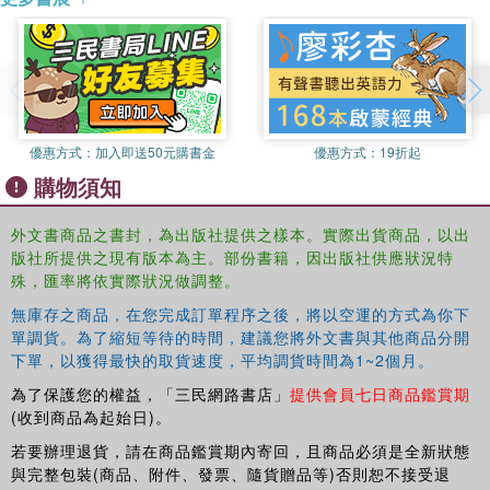
the shifting social fabric in Singapore; and the erosion of
public and private, and work and leisure paradigms in
Melbourne. Through its striking case studies, this book
sheds new light on how the region and its contested and
multiple identities are evolving, and concludes by
revealing the impact of mobile media on how place is
優惠方式：
加入即送50元購書金
優惠方式：
19折起
shaped, as well as shaping, practices of mobility, intimacy
購物須知
and a sense of belonging.
Employing comprehensive, cross-disciplinary frameworks
外文書商品之書封，為出版社提供之樣本。實際出貨商品，以出
from theoretical approaches such as media sociology,
版社所提供之現有版本為主。部份書籍，因出版社供應狀況特
ethnography, cultural studies and media and
殊，匯率將依實際狀況做調整。
communication studies,
Online@AsiaPacific
will be of
無庫存之商品，在您完成訂單程序之後，將以空運的方式為你下
huge interest to students and scholars of Asian culture
單調貨。為了縮短等待的時間，建議您將外文書與其他商品分開
and society, cybercultures, new media studies,
下單，以獲得最快的取貨速度，平均調貨時間為1~2個月。
communication studies and internet studies.
為了保護您的權益，「三民網路書店」
提供會員七日商品鑑賞期
(收到商品為起始日)。
若要辦理退貨，請在商品鑑賞期內寄回，且商品必須是全新狀態
與完整包裝(商品、附件、發票、隨貨贈品等)否則恕不接受退