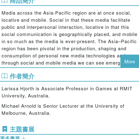
商品簡介
Media across the Asia-Pacific region are at once social,
locative and mobile. Social in that these media facilitate
public and interpersonal interaction, locative in that this
social communication is geographically placed, and mobile
in so much as the media is ever-present. The Asia–Pacific
region has been pivotal in the production, shaping and
consumption of personal new media technologies and
More
through social and mobile media we can see emerging
certain types of personal politics that are inflected by the
作者簡介
local.
The six case studies that inform this book—Seoul, Tokyo,
Larissa Hjorth is Associate Professor in Games at RMIT
Shanghai, Manila, Singapore and Melbourne—offer a
University, Australia.
range of economic, socio-cultural, and linguistic
Michael Arnold is Senior Lecturer at the University of
differences, enabling the authors to provide new insights
Melbourne, Australia.
into specific issues pertaining to mobile media in each
city. These include social, mobile and locative media as a
主題書展
form of crisis management in post 3/11 Tokyo;
generational shifts in Shanghai; political discussion and
更多書展