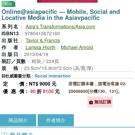
90折
Online@asiapacific — Mobile, Social and
Locative Media in the Asiavpacific
系列名
：
Asia's Transformations/Asia.com
ISBN13
：
9780415672160
出版社
：
Taylor & Francis
作者
：
Larissa Hjorth
;
Michael Arnold
出版日
：
2013/04/18
裝訂／頁數
：
精裝／224頁
規格
：
23.5cm*15.9cm*2.5cm (高/寬/厚)
杜威圖書分類
：
Social interaction
定價
：NT$ 9000 元
若需訂購本書，請電洽客服 02-
優惠價
：
90
折
8100
元
25006600[分機130、131]。
無法訂購
商品簡介
作者簡介