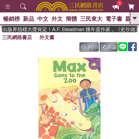
5
暢銷榜
新品
中文
外文
簡體
三民東大
電子書
親子
GO
出版界指標大獎肯定！A.F. Steadman 獲年度作家，《史坎
三民網路書店
外文書
、
熱搜：
東野圭吾
高希均教授回憶錄
、
、
、
The Odyssey
父親節
如果歷
列印
評論
、
、
史是一群喵
暑期推薦
國際布克
、
、
獎 臺灣漫遊錄
方念華
台灣的李
、
、
登輝時代
數學女孩：黎曼猜想
偉大的迷走神經