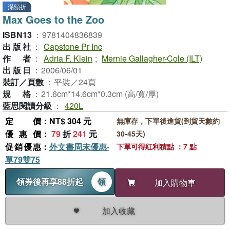
滿額折
Max Goes to the Zoo
ISBN13
：
9781404836839
出版社
：
Capstone Pr Inc
作者
：
Adria F. Klein
;
Mernie Gallagher-Cole (ILT)
出版日
：
2006/06/01
裝訂／頁數
：
平裝／24頁
規格
：
21.6cm*14.6cm*0.3cm (高/寬/厚)
藍思閱讀分級
：
420L
定價
：NT$ 304 元
無庫存，下單後進貨(到貨天數約
優惠價
：
79
折
241
元
30-45天)
促銷優惠
：
外文書周末優惠-
下單可得紅利積點 ：7 點
單79雙75
領券後再享88折起
領
加入購物車
加入收藏