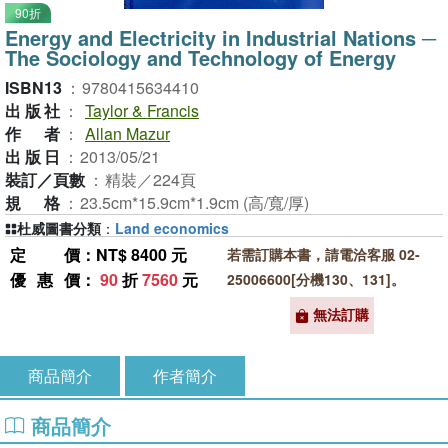
90折
Energy and Electricity in Industrial Nations ─
The Sociology and Technology of Energy
ISBN13
：
9780415634410
出版社
：
Taylor & Francis
作者
：
Allan Mazur
出版日
：
2013/05/21
裝訂／頁數
：
精裝／224頁
規格
：
23.5cm*15.9cm*1.9cm (高/寬/厚)
杜威圖書分類
：
Land economics
定價
：NT$ 8400 元
若需訂購本書，請電洽客服 02-
優惠價
：
90
折
7560
元
25006600[分機130、131]。
無法訂購
商品簡介
作者簡介
商品簡介