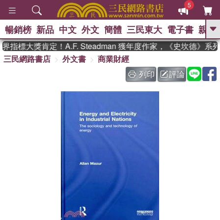
5
暢銷榜
新品
中文
外文
簡體
三民東大
電子書
親子
GO
指標大獎肯定！A.F. Steadman 獲年度作家，《史坎德》系
三民網路書店
外文書
商業財經
、
、
熱搜：
東野圭吾
The Odyssey
、
、
父親節
如果歷史是一群喵
暑期
列印
評論
、
、
推薦
國際布克獎 臺灣漫遊錄
方
、
、
念華
台灣的李登輝時代
數學女
、
孩：黎曼猜想
偉大的迷走神經