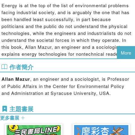
Energy is at the top of the list of environmental problems
facing industrial society, and is arguably the one that has
been handled least successfully, in part because
politicians and the public do not understand the physical
technologies, while the engineers and industrialists do not
understand the societal forces in which they operate. In
this book, Allan Mazur, an engineer and a sociologist,
More
explains energy technologies for nontechnical readers and
analyses the sociology of energy.
作者簡介
The book gives an overview of energy policy in
industrialised countries including analysis of climate
Allan Mazur
, an engineer and a sociologist, is Professor
change, the development of electricity, forms of renewable
of Public Affairs in the Center for Environmental Policy
energy and public perception of the issues. Energy is a
and Administration at Syracuse University, USA.
key component to environment policy and to the workings
of industrial society. This novel approach to energy
主題書展
technology and policy makes the book an invaluable inter-
更多書展
disciplinary resource for students across a range of
subjects, from environmental and engineering policy, to
energy technology, public administration, and