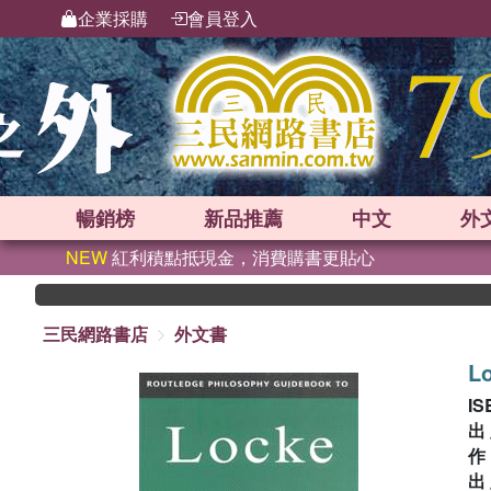
企業採購
會員登入
暢銷榜
新品
推薦
中文
外
NEW
紅利積點抵現金，消費購書更貼心
三民網路書店
外文書
L
IS
出
出