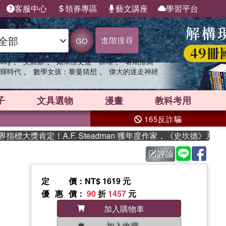
客服中心
領券專區
藝文講座
學習平台
進階搜尋
GO
、
、
、
sey
父親節
如果歷史是一群喵
暑期推薦
、
、
輝時代
數學女孩：黎曼猜想
偉大的迷走神經
子
文具選物
漫畫
教科考用
165反詐騙
大獎肯定！A.F. Steadman 獲年度作家，《史坎德》系列帶
評論
定價
：NT$ 1619 元
優惠價
：
90
折
1457
元
加入購物車
加入收藏