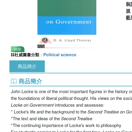
裝
藍
90折
杜威圖書分類
：
Political science
商品簡介
商品簡介
John Locke is one of the most important figures in the history of
the foundations of liberal political thought. His views on the socia
Locke on Government
introduces and assesses:
* Locke's life and the background to the
Second Treatise on G
*The text and ideas of the
Second Treatise
*The continuing importance of Locke's work to philosophy
For student's coming to Locke for the first time,
Locke on Gove