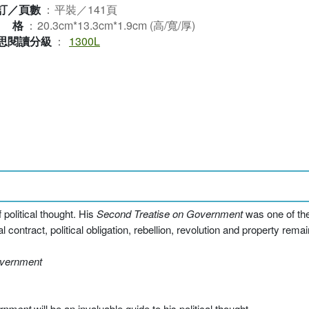
訂／頁數
：
平裝／141頁
規格
：
20.3cm*13.3cm*1.9cm (高/寬/厚)
思閱讀分級
：
1300L
 political thought. His
Second Treatise on Government
was one of the 
l contract, political obligation, rebellion, revolution and property remai
overnment
rnment
will be an invaluable guide to his political thought.