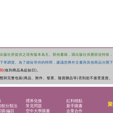
出版社所提供之現有版本為主。部份書籍，因出版社供應狀況特殊
下單調貨。為了縮短等待的時間，建議您將外文書與其他商品分開下
期
(收到商品為起始日)。
態與完整包裝(商品、附件、發票、隨貨贈品等)否則恕不接受退貨。
募
禮券兌換
紅利積點
聚
書館分類法
常見問題
新手購書
購/編目
空中大學購書
企業合作