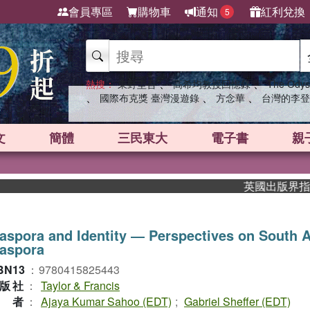
會員專區
購物車
通知
紅利兌換
5
、
、
熱搜：
東野圭吾
高希均教授回憶錄
The Odys
、
、
、
國際布克獎 臺灣漫遊錄
方念華
台灣的李登
文
簡體
三民東大
電子書
親
英國出版界指標大獎
aspora and Identity ― Perspectives on South 
iaspora
BN13
：
9780415825443
版社
：
Taylor & Francis
作者
：
Ajaya Kumar Sahoo (EDT)
;
Gabriel Sheffer (EDT)