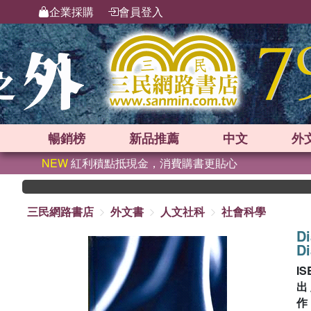
企業採購
會員登入
暢銷榜
新品
推薦
中文
外
NEW
紅利積點抵現金，消費購書更貼心
三民網路書店
外文書
人文社科
社會科學
Di
D
IS
出