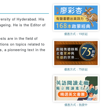
versity of Hyderabad. His
geing. He is the Editor of
優惠方式：
19折起
ts are in the field of
ions on topics related to
 a pioneering text in the
優惠方式：
75折起
優惠方式：
熱賣中