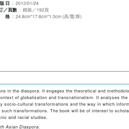
版日
：
2013/01/24
訂／頁數
：
精裝／192頁
規格
：
24.8cm*17.8cm*1.3cm (高/寬/厚)
ans in the diaspora. It engages the theoretical and methodo
ontext of globalisation and transnationalism. It analyses the
ry socio-cultural transformations and the way in which info
 such transformations. The book will be of interest to schola
hnic and racial studies.
th Asian Diaspora
.