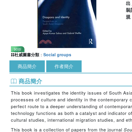
出
裝
90折
杜威圖書分類
：
Social groups
商品簡介
作者簡介
商品簡介
This book investigates the identity issues of South Asi
processes of culture and identity in the contemporary c
perfect route to a deeper understanding of contempora
technology functions as both a catalyst and indicator of
cultural studies, international migration studies, and et
This book is a collection of papers from the journal
Sou