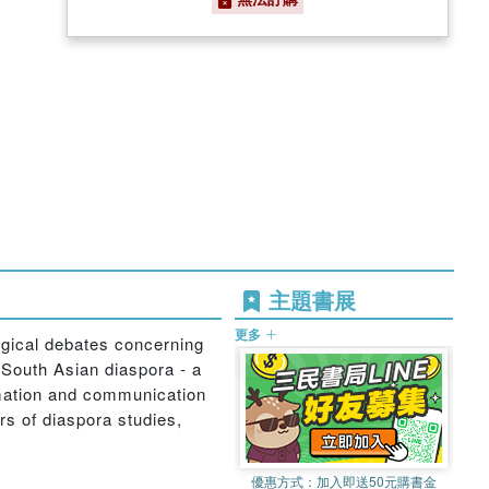
主題書展
更多
logical debates concerning
 South Asian diaspora - a
rmation and communication
rs of diaspora studies,
優惠方式：
加入即送50元購書金