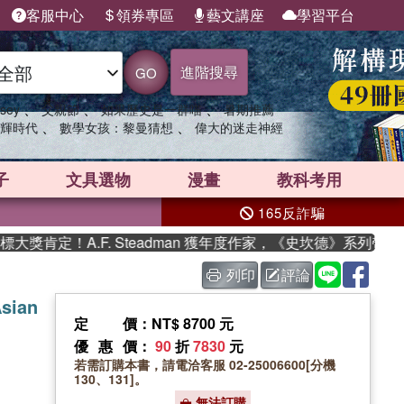
客服中心
領券專區
藝文講座
學習平台
進階搜尋
GO
、
、
、
sey
父親節
如果歷史是一群喵
暑期推薦
、
、
輝時代
數學女孩：黎曼猜想
偉大的迷走神經
子
文具選物
漫畫
教科考用
165反詐騙
肯定！A.F. Steadman 獲年度作家，《史坎德》系列帶你踏
列印
評論
Asian
定價
：NT$ 8700 元
優惠價
：
90
折
7830
元
若需訂購本書，請電洽客服 02-25006600[分機
130、131]。
無法訂購