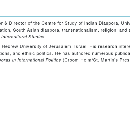
r & Director of the Centre for Study of Indian Diaspora, Uni
tion, South Asian diaspora, transnationalism, religion, and a
 Intercultural Studies
.
e Hebrew University of Jerusalem, Israel. His research interes
ions, and ethnic politics. He has authored numerous publicat
ras in International Politics
(Croom Helm/St. Martin's Press,