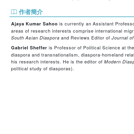
作者簡介
Ajaya Kumar Sahoo
is currently an Assistant Professo
areas of research interests comprise international migra
South Asian Diaspora
and Reviews Editor of
Journal of
Gabriel Sheffer
is Professor of Political Science at th
diaspora and transnationalism, diaspora-homeland relat
his research interests. He is the editor of
Modern Diaspo
political study of diasporas).