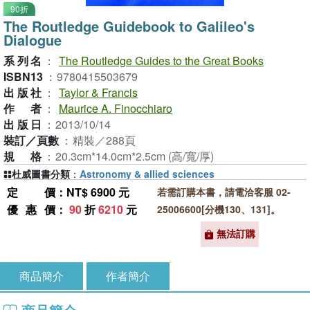
90折
The Routledge Guidebook to Galileo's
Dialogue
系列名
：
The Routledge Guides to the Great Books
ISBN13
：
9780415503679
出版社
：
Taylor & Francis
作者
：
Maurice A. Finocchiaro
出版日
：
2013/10/14
裝訂／頁數
：
精裝／288頁
規格
：
20.3cm*14.0cm*2.5cm (高/寬/厚)
杜威圖書分類
：
Astronomy & allied sciences
定價
：NT$ 6900 元
若需訂購本書，請電洽客服 02-
優惠價
：
90
折
6210
元
25006600[分機130、131]。
無法訂購
商品簡介
作者簡介