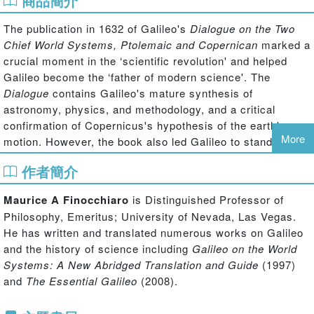
商品簡介
The publication in 1632 of Galileo's
Dialogue on the Two
Chief World Systems, Ptolemaic and Copernican
marked a
crucial moment in the ‘scientific revolution' and helped
Galileo become the ‘father of modern science'. The
Dialogue
contains Galileo's mature synthesis of
astronomy, physics, and methodology, and a critical
confirmation of Copernicus's hypothesis of the earth's
More
motion. However, the book also led Galileo to stand trial
with the Inquisition, in what became known as ‘the
作者簡介
greatest scandal in Christendom'.
Maurice A Finocchiaro
is Distinguished Professor of
In
The Routledge Guidebook to Galileo's Dialogue
,
Philosophy, Emeritus; University of Nevada, Las Vegas.
Maurice A. Finocchiaro introduces and analyzes:
He has written and translated numerous works on Galileo
the intellectual background and historical context of the Copernican
and the history of science including
Galileo on the World
controversy and Inquisition trial;
Systems: A New Abridged Translation and Guide
(1997)
the key arguments and critiques that Galileo presents on both sides
and
The Essential Galileo
(2008).
of the ‘dialogue';
the
Dialogue
's content and significance from three special points of