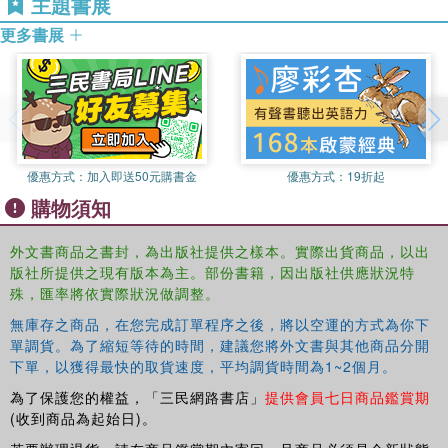
主題書展
view: science, methodology, and rhetoric;
更多書展
the enduring legacy of the
Dialogue
and the ongoing application of
its approach to other areas.
This is an essential introduction for all students of
science, philosophy, history, and religion wanting a useful
guide to Galileo's great classic.
Maurice A Finocchiaro is Distinguished Professor of
優惠方式：
加入即送50元購書金
優惠方式：
19折起
Philosophy, Emeritus; University of Nevada, Las Vegas.
購物須知
He has written and translated numerous works on Galileo
and the history of science including Galileo on the World
外文書商品之書封，為出版社提供之樣本。實際出貨商品，以出
Systems: A New Abridged Translation and Guide (1997)
版社所提供之現有版本為主。部份書籍，因出版社供應狀況特
and The Essential Galileo (2008).
殊，匯率將依實際狀況做調整。
無庫存之商品，在您完成訂單程序之後，將以空運的方式為你下
單調貨。為了縮短等待的時間，建議您將外文書與其他商品分開
下單，以獲得最快的取貨速度，平均調貨時間為1~2個月。
為了保護您的權益，「三民網路書店」
提供會員七日商品鑑賞期
(收到商品為起始日)。