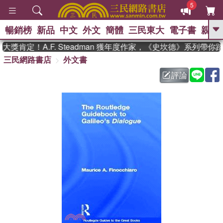
5
暢銷榜
新品
中文
外文
簡體
三民東大
電子書
親子
GO
獎肯定！A.F. Steadman 獲年度作家，《史坎德》系列帶你
三民網路書店
外文書
、
熱搜：
東野圭吾
高希均教授回憶錄
、
、
、
The Odyssey
父親節
如果歷
評論
、
、
史是一群喵
暑期推薦
國際布克
、
、
獎 臺灣漫遊錄
方念華
台灣的李
、
、
登輝時代
數學女孩：黎曼猜想
偉大的迷走神經