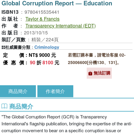
Global Corruption Report ― Education
ISBN13
：
9780415535441
出版社
：
Taylor & Francis
作者
：
Transparency International (EDT)
出版日
：
2013/10/15
裝訂／頁數
：
精裝／224頁
杜威圖書分類
：
Criminology
定價
：NT$ 9000 元
若需訂購本書，請電洽客服 02-
優惠價
：
90
折
8100
元
25006600[分機130、131]。
無法訂購
商品簡介
作者簡介
商品簡介
"The Global Corruption Report (GCR) is Transparency
International's flagship publication, bringing the expertise of the anti-
corruption movement to bear on a specific corruption issue or