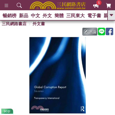
5
暢銷榜
新品
中文
外文
簡體
三民東大
電子書
親子
GO
三民網路書店
外文書
評論
熱搜：
90折