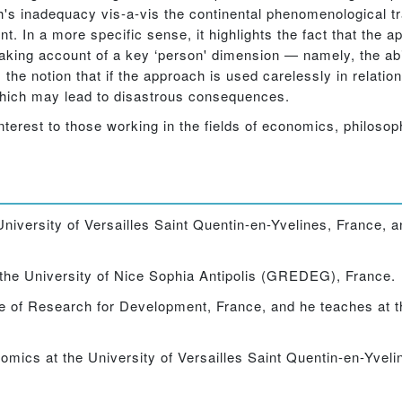
ach's inadequacy vis-a-vis the continental phenomenological t
 In a more specific sense, it highlights the fact that the a
king account of a key ‘person' dimension — namely, the abili
the notion that if the approach is used carelessly in relatio
which may lead to disastrous consequences.
f interest to those working in the fields of economics, philos
niversity of Versailles Saint Quentin-en-Yvelines, France, 
the University of Nice Sophia Antipolis (GREDEG), France.
te of Research for Development, France, and he teaches at th
mics at the University of Versailles Saint Quentin-en-Yveli