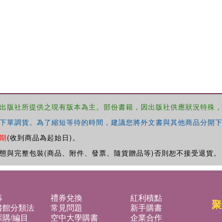
出版社所提供之現有版本為主。部份書籍，因出版社供應狀況特殊
下單調貨。為了縮短等待的時間，建議您將外文書與其他商品分開下
期
(收到商品為起始日)。
態與完整包裝(商品、附件、發票、隨貨贈品等)否則恕不接受退貨。
募
禮券兌換
紅利積點
聚
書館分類法
常見問題
新手購書
購/編目
空中大學購書
企業合作