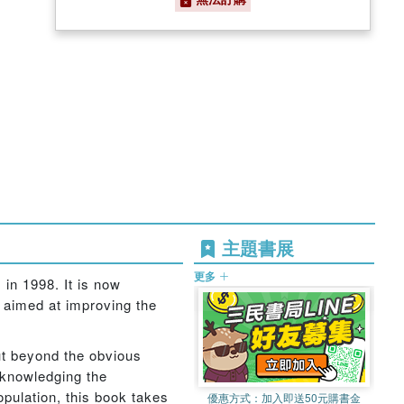
主題書展
更多
in 1998. It is now
es aimed at improving the
ut beyond the obvious
acknowledging the
pulation, this book takes
優惠方式：
加入即送50元購書金