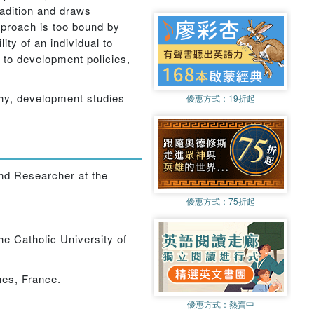
radition and draws
pproach is too bound by
ty of an individual to
n to development policies,
ophy, development studies
優惠方式：
19折起
and Researcher at the
優惠方式：
75折起
e Catholic University of
nes, France.
優惠方式：
熱賣中