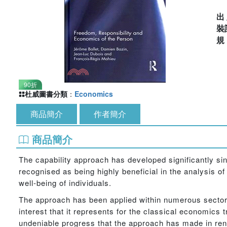
出
裝
90折
杜威圖書分類
：
Economics
商品簡介
作者簡介
商品簡介
The capability approach has developed significantly s
recognised as being highly beneficial in the analysis of 
well-being of individuals.
The approach has been applied within numerous sector
interest that it represents for the classical economics 
undeniable progress that the approach has made in rene