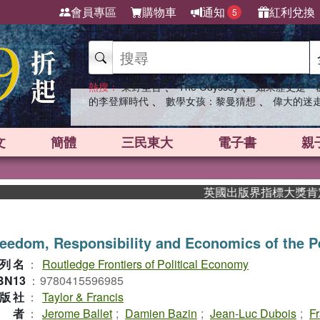
會員專區
購物車
通知
紅利兌換
5
、
、
熱搜：
東野圭吾
The Odyssey
如果歷史是一
、
、
的李登輝時代
數學女孩：黎曼猜想
偉大的迷
文
簡體
三民東大
電子書
親
英國出版界指標大獎肯定！A.
eedom, Responsibility and Economics of the 
列名
：
Routledge Frontiers of Political Economy
BN13
：
9780415596985
版社
：
Taylor & Francis
作者
：
Jerome Ballet
;
Damien Bazin
;
Jean-Luc Dubois
;
F