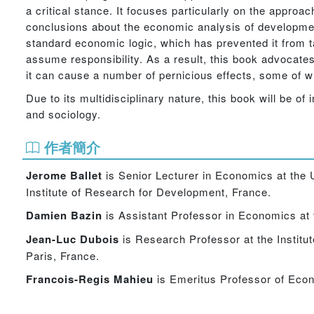
a critical stance. It focuses particularly on the appro
conclusions about the economic analysis of development.
standard economic logic, which has prevented it from ta
assume responsibility. As a result, this book advocates 
it can cause a number of pernicious effects, some of 
Due to its multidisciplinary nature, this book will be o
and sociology.
作者簡介
Jerome
Ballet
is Senior Lecturer in Economics at the U
Institute of Research for Development, France.
Damien Bazin
is Assistant Professor in Economics at 
Jean-Luc Dubois
is Research Professor at the Institu
Paris, France.
Francois-Regis Mahieu
is Emeritus Professor of Econo