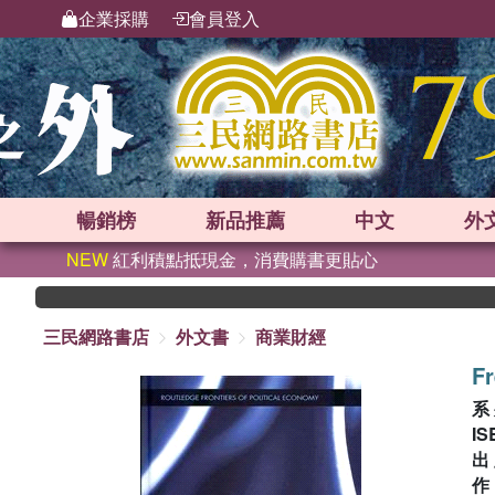
企業採購
會員登入
暢銷榜
新品
推薦
中文
外
NEW
紅利積點抵現金，消費購書更貼心
三民網路書店
外文書
商業財經
Fr
系
IS
出