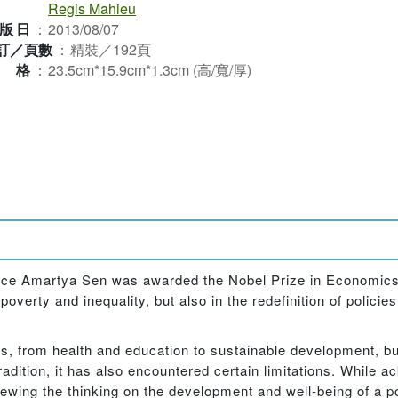
Regis Mahieu
版日
：
2013/08/07
訂／頁數
：
精裝／192頁
規格
：
23.5cm*15.9cm*1.3cm (高/寬/厚)
ince Amartya Sen was awarded the Nobel Prize in Economics 
poverty and inequality, but also in the redefinition of polici
s, from health and education to sustainable development, b
tradition, it has also encountered certain limitations. While 
wing the thinking on the development and well-being of a po