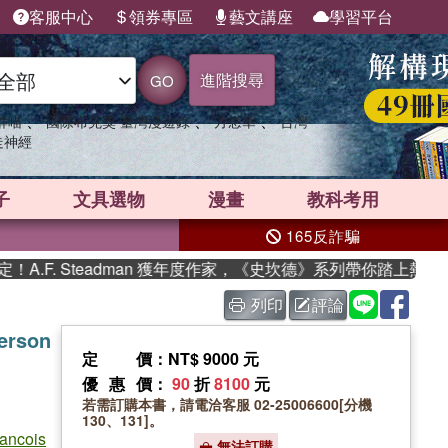
客服中心
領券專區
藝文講座
學習平台
進階搜尋
GO
、
、
、
群喵
國際布克獎 臺灣漫遊錄
方念華
台灣
走神經
子
文具選物
漫畫
教科考用
165反詐騙
F. Steadman 獲年度作家，《史坎德》系列帶你踏上熱血奇幻
列印
評論
Person
定價
：NT$ 9000 元
優惠價
：
90
折
8100
元
若需訂購本書，請電洽客服 02-25006600[分機
130、131]。
rancois
無法訂購