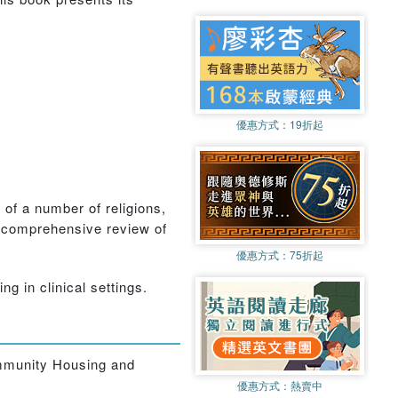
優惠方式：
19折起
of a number of religions,
a comprehensive review of
優惠方式：
75折起
g in clinical settings.
ommunity Housing and
優惠方式：
熱賣中