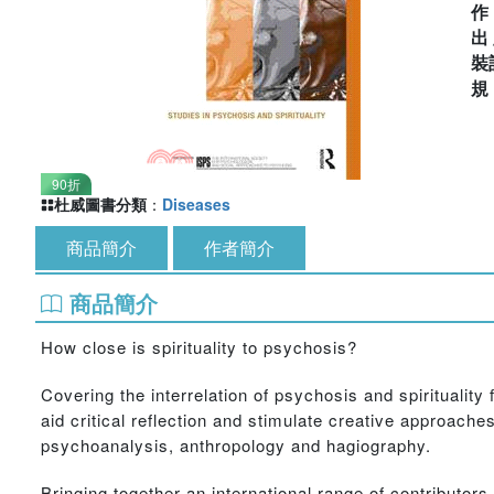
出
裝
90折
杜威圖書分類
：
Diseases
商品簡介
作者簡介
商品簡介
How close is spirituality to psychosis?
Covering the interrelation of psychosis and spiritualit
aid critical reflection and stimulate creative approache
psychoanalysis, anthropology and hagiography.
Bringing together an international range of contributors