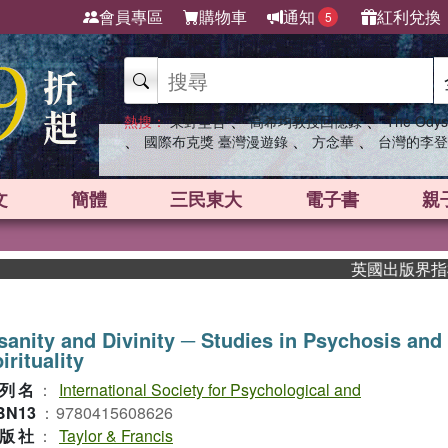
會員專區
購物車
通知
紅利兌換
5
、
、
熱搜：
東野圭吾
高希均教授回憶錄
The Odys
、
、
、
國際布克獎 臺灣漫遊錄
方念華
台灣的李登
文
簡體
三民東大
電子書
親
英國出版界指標大獎
sanity and Divinity ─ Studies in Psychosis and
irituality
列名
：
International Society for Psychological and
BN13
：
9780415608626
版社
：
Taylor & Francis