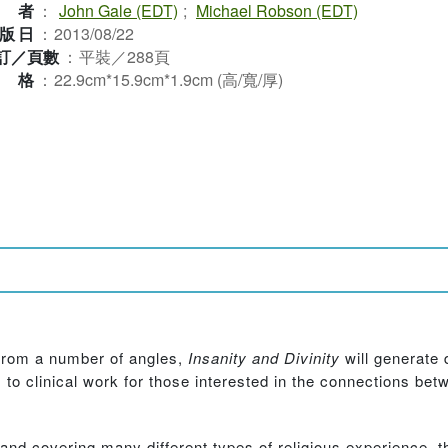
作者
：
John Gale (EDT)
;
Michael Robson (EDT)
版日
：
2013/08/22
訂／頁數
：
平裝／288頁
規格
：
22.9cm*15.9cm*1.9cm (高/寬/厚)
y from a number of angles,
Insanity and Divinity
will generate 
s to clinical work for those interested in the connections bet
 and covering many different types of religious experience, t