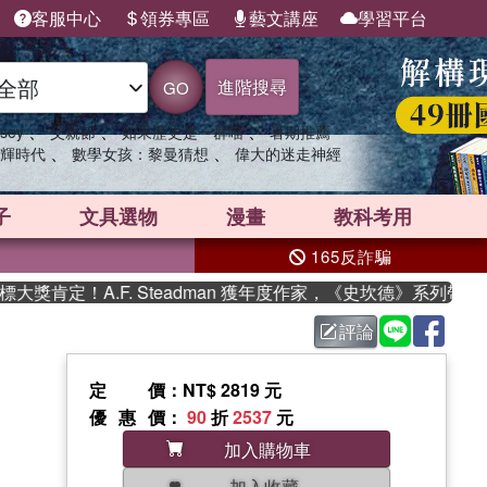
客服中心
領券專區
藝文講座
學習平台
進階搜尋
GO
、
、
、
sey
父親節
如果歷史是一群喵
暑期推薦
、
、
輝時代
數學女孩：黎曼猜想
偉大的迷走神經
子
文具選物
漫畫
教科考用
165反詐騙
肯定！A.F. Steadman 獲年度作家，《史坎德》系列帶你踏
評論
定價
：NT$ 2819 元
優惠價
：
90
折
2537
元
加入購物車
加入收藏