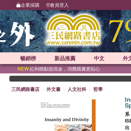
企業採購
會員登入
暢銷榜
新品
推薦
中文
外
NEW
紅利積點抵現金，消費購書更貼心
三民網路書店
外文書
人文社科
哲學
In
Sp
系
IS
出