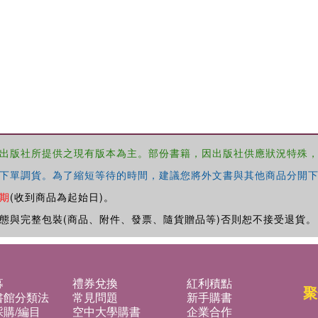
出版社所提供之現有版本為主。部份書籍，因出版社供應狀況特殊
下單調貨。為了縮短等待的時間，建議您將外文書與其他商品分開下
期
(收到商品為起始日)。
態與完整包裝(商品、附件、發票、隨貨贈品等)否則恕不接受退貨。
募
禮券兌換
紅利積點
聚
書館分類法
常見問題
新手購書
購/編目
空中大學購書
企業合作