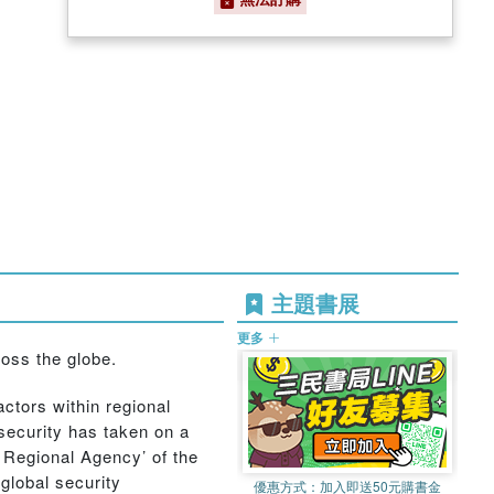
主題書展
更多
oss the globe.
ctors within regional
security has taken on a
I: Regional Agency’ of the
global security
優惠方式：
加入即送50元購書金