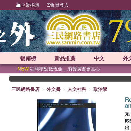
企業採購
會員登入
暢銷榜
新品
推薦
中文
外
NEW
紅利積點抵現金，消費購書更貼心
三民網路書店
外文書
人文社科
政治學
Re
an
系
IS
出