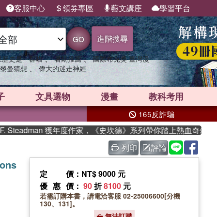
客服中心
領券專區
藝文講座
學習平台
進階搜尋
GO
、
、
果歷史是一群喵
暑期推薦
國際布克獎 臺灣漫
、
黎曼猜想
偉大的迷走神經
子
文具選物
漫畫
教科考用
165反詐騙
teadman 獲年度作家，《史坎德》系列帶你踏上熱血奇幻旅程
列印
評論
ions
定價
：NT$ 9000 元
優惠價
：
90
折
8100
元
若需訂購本書，請電洽客服 02-25006600[分機
130、131]。
無法訂購