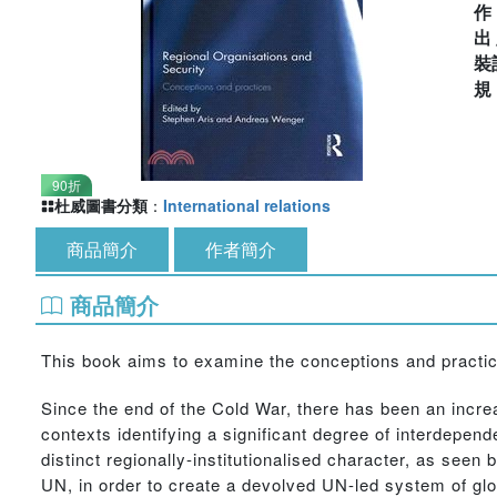
出
裝
90折
杜威圖書分類
：
International relations
商品簡介
作者簡介
商品簡介
This book aims to examine the conceptions and practic
Since the end of the Cold War, there has been an increa
contexts identifying a significant degree of interdepe
distinct regionally-institutionalised character, as seen b
UN, in order to create a devolved UN-led system of gl