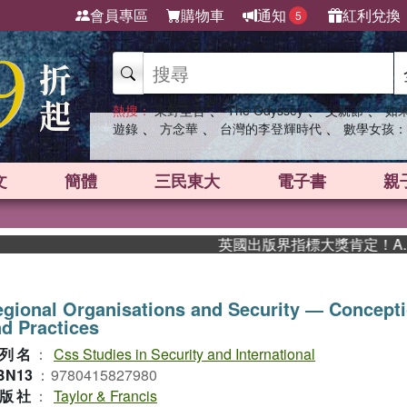
會員專區
購物車
通知
紅利兌換
5
、
、
、
熱搜：
東野圭吾
The Odyssey
父親節
如
、
、
、
遊錄
方念華
台灣的李登輝時代
數學女孩：
文
簡體
三民東大
電子書
親
英國出版界指標大獎肯定！A.F. S
gional Organisations and Security ― Concept
d Practices
列名
：
Css Studies in Security and International
BN13
：
9780415827980
版社
：
Taylor & Francis