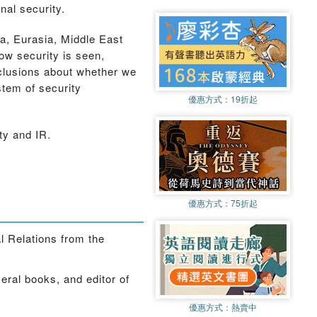
al security.
a, Eurasia, Middle East
how security is seen,
nclusions about whether we
stem of security
優惠方式：
19折起
ty and IR.
優惠方式：
75折起
l Relations from the
eral books, and editor of
優惠方式：
熱賣中