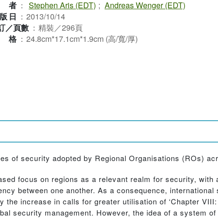
作者
：
Stephen Aris (EDT)
;
Andreas Wenger (EDT)
版日
：
2013/10/14
訂／頁數
：
精裝／296頁
規格
：
24.8cm*17.1cm*1.9cm (高/寬/厚)
es of security adopted by Regional Organisations (ROs) acr
sed focus on regions as a relevant realm for security, with a
ndency between one another. As a consequence, international 
y the increase in calls for greater utilisation of ‘Chapter VII
obal security management. However, the idea of a system of 