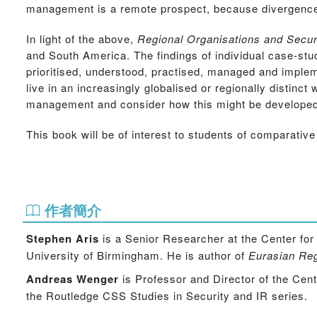
management is a remote prospect, because divergence 
In light of the above,
Regional Organisations and Secur
and South America. The findings of individual case-studi
prioritised, understood, practised, managed and imple
live in an increasingly globalised or regionally distinc
management and consider how this might be developed
This book will be of interest to students of comparative
作者簡介
Stephen Aris
is a Senior Researcher at the Center for
University of Birmingham. He is author of
Eurasian Reg
Andreas Wenger
is Professor and Director of the Cent
the Routledge CSS Studies in Security and IR series.