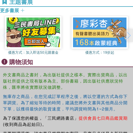
主題書展
an anthropological study of political violence, fear, and pain
amongst the Kurdish community in Turkey, this book will be
更多書展
welcomed by students and scholars of Kurdish Studies, Middle
East Studies and Anthropology"
優惠方式：
加入即送50元購書金
優惠方式：
19折起
購物須知
外文書商品之書封，為出版社提供之樣本。實際出貨商品，以出
版社所提供之現有版本為主。部份書籍，因出版社供應狀況特
殊，匯率將依實際狀況做調整。
無庫存之商品，在您完成訂單程序之後，將以空運的方式為你下
單調貨。為了縮短等待的時間，建議您將外文書與其他商品分開
下單，以獲得最快的取貨速度，平均調貨時間為1~2個月。
為了保護您的權益，「三民網路書店」
提供會員七日商品鑑賞期
(收到商品為起始日)。