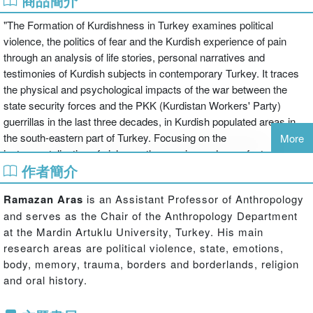
商品簡介
"The Formation of Kurdishness in Turkey examines political
violence, the politics of fear and the Kurdish experience of pain
through an analysis of life stories, personal narratives and
testimonies of Kurdish subjects in contemporary Turkey. It traces
the physical and psychological impacts of the war between the
state security forces and the PKK (Kurdistan Workers' Party)
guerrillas in the last three decades, in Kurdish populated areas in
the south-eastern part of Turkey. Focusing on the
More
instrumentalization of violence, the ensuing and manufactured
作者簡介
culture of fear, gendered experiences of state violence, pain,
incarceration, and corporeal punishment, Ramazan Aras argues
Ramazan Aras
is an Assistant Professor of Anthropology
that these phenomena have shaped contemporary Kurdish history
and serves as the Chair of the Anthropology Department
and memory. Analysing occurrences of various forms of protracted
at the Mardin Artuklu University, Turkey. His main
state violence and fear not only as personal and differential
research areas are political violence, state, emotions,
markers experienced by individuals, but also as communally-felt
body, memory, trauma, borders and borderlands, religion
phenomena which have engendered collective suffering, this book
and oral history.
asserts that these traumatic experiences have marked the social
body and produced a prevailing narrative of Kurdishness. Providing