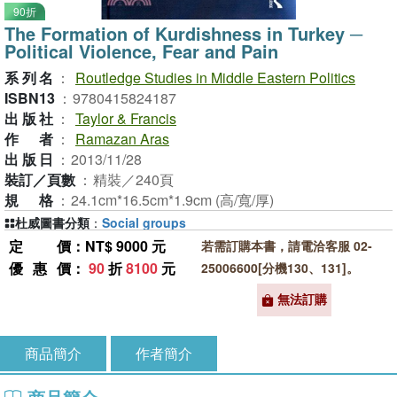
90折
The Formation of Kurdishness in Turkey ─
Political Violence, Fear and Pain
系列名
：
Routledge Studies in Middle Eastern Politics
ISBN13
：
9780415824187
出版社
：
Taylor & Francis
作者
：
Ramazan Aras
出版日
：
2013/11/28
裝訂／頁數
：
精裝／240頁
規格
：
24.1cm*16.5cm*1.9cm (高/寬/厚)
杜威圖書分類
：
Social groups
定價
：NT$ 9000 元
若需訂購本書，請電洽客服 02-
優惠價
：
90
折
8100
元
25006600[分機130、131]。
無法訂購
商品簡介
作者簡介