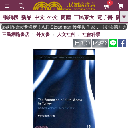
5
暢銷榜
新品
中文
外文
簡體
三民東大
電子書
親子
GO
界指標大獎肯定！A.F. Steadman 獲年度作家，《史坎德》
三民網路書店
外文書
人文社科
社會科學
、
熱搜：
東野圭吾
高希均教授回憶錄
、
、
、
The Odyssey
父親節
如果歷
列印
評論
、
、
史是一群喵
暑期推薦
國際布克
、
、
獎 臺灣漫遊錄
方念華
台灣的李
、
、
登輝時代
數學女孩：黎曼猜想
偉大的迷走神經