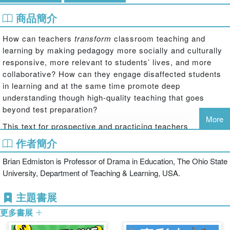
商品簡介
How can teachers
transform
classroom teaching and
learning by making pedagogy more socially and culturally
responsive, more relevant to students’ lives, and more
collaborative? How can they engage disaffected students
in learning and at the same time promote deep
understanding though high-quality teaching that goes
beyond test preparation?
More
This text for prospective and practicing teachers
introduces engaging, innovative pedagogy for putting
作者簡介
active and dramatic approaches to learning and teaching
Brian Edmiston is Professor of Drama in Education, The Ohio State
into action. Written in an accessible, conversational, and
University, Department of Teaching & Learning, USA.
refreshingly honest style by a teacher and professor with
over 30 years experience, it features real examples of
主題書展
preschool, elementary, middle, and high school teachers
working in actual classrooms in diverse settings. Their
更多書展
tales explore not only how, but also why, they have