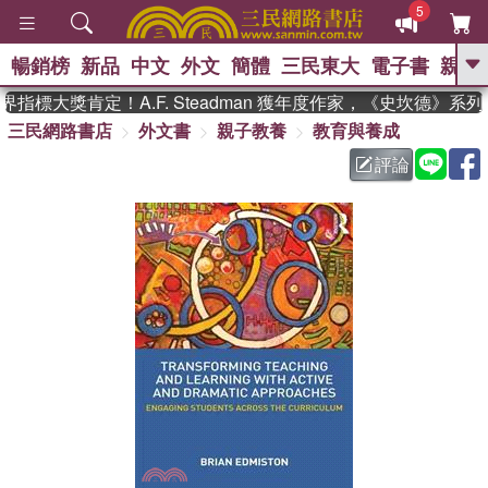
5
暢銷榜
新品
中文
外文
簡體
三民東大
電子書
親子
GO
指標大獎肯定！A.F. Steadman 獲年度作家，《史坎德》系
三民網路書店
外文書
親子教養
教育與養成
、
熱搜：
東野圭吾
高希均教授回憶錄
、
、
、
The Odyssey
父親節
如果歷
評論
、
、
史是一群喵
暑期推薦
國際布克
、
、
獎 臺灣漫遊錄
方念華
台灣的李
、
、
登輝時代
數學女孩：黎曼猜想
偉大的迷走神經