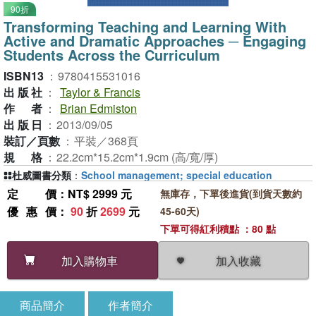
90折
Transforming Teaching and Learning With
Active and Dramatic Approaches ─ Engaging
Students Across the Curriculum
ISBN13
：
9780415531016
出版社
：
Taylor & Francis
作者
：
Brian Edmiston
出版日
：
2013/09/05
裝訂／頁數
：
平裝／368頁
規格
：
22.2cm*15.2cm*1.9cm (高/寬/厚)
杜威圖書分類
：
School management; special education
定價
：NT$ 2999 元
無庫存，下單後進貨(到貨天數約
優惠價
：
90
折
2699
元
45-60天)
下單可得紅利積點 ：80 點
加入收藏
加入購物車
商品簡介
作者簡介