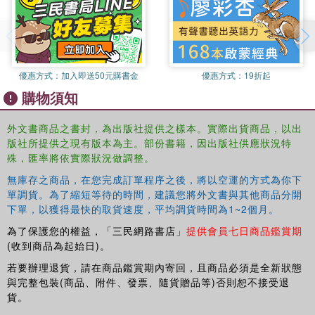
changed the way they teach. Photographs and stories of
their classroom practice, along with summarizing charts of
principles and strategies, both illuminate the critical,
cross-curricular, and inquiry-based conceptual framework
Edmiston develops and provide rich examples and
優惠方式：
加入即送50元購書金
優惠方式：
19折起
straightforward guidelines that can support readers as
購物須知
they experiment with using active and dramatic
approaches in their own classrooms.
外文書商品之書封，為出版社提供之樣本。實際出貨商品，以出
版社所提供之現有版本為主。部份書籍，因出版社供應狀況特
殊，匯率將依實際狀況做調整。
無庫存之商品，在您完成訂單程序之後，將以空運的方式為你下
單調貨。為了縮短等待的時間，建議您將外文書與其他商品分開
下單，以獲得最快的取貨速度，平均調貨時間為1~2個月。
為了保護您的權益，「三民網路書店」
提供會員七日商品鑑賞期
(收到商品為起始日)。
若要辦理退貨，請在商品鑑賞期內寄回，且商品必須是全新狀態
與完整包裝(商品、附件、發票、隨貨贈品等)否則恕不接受退
貨。