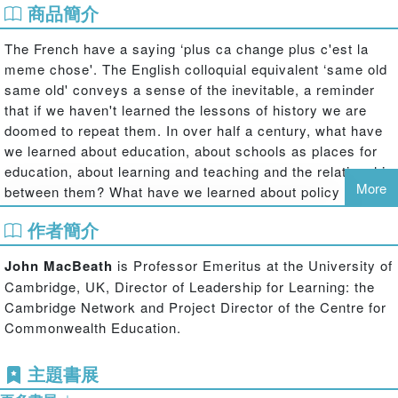
商品簡介
The French have a saying ‘plus ca change plus c'est la
meme chose'. The English colloquial equivalent ‘same old
same old' conveys a sense of the inevitable, a reminder
that if we haven't learned the lessons of history we are
doomed to repeat them. In over half a century, what have
we learned about education, about schools as places for
education, about learning and teaching and the relationship
More
between them? What have we learned about policy making
and the policy process? Has the growing impact of
作者簡介
globalisation informed or constrained radical change?
John MacBeath
is Professor Emeritus at the University of
Written in an easily accessible style, and drawing on the
Cambridge, UK, Director of Leadership for Learning: the
author's personal experiences of working in education as
Cambridge Network and Project Director of the Centre for
teacher, researcher, government adviser and consultant
Commonwealth Education.
with international agencies, each chapter of the book
illuminates deeper lying issues about the nature of
主題書展
schooling, learning, leadership, research, and the impact
of globalisation on the lives of schools, teachers, children