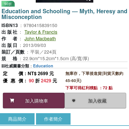
90折
Education and Schooling ― Myth, Heresy and
Misconception
ISBN13
：
9780415839150
出版社
：
Taylor & Francis
作者
：
John Macbeath
出版日
：
2013/09/03
裝訂／頁數
：
平裝／224頁
規格
：
22.9cm*15.2cm*1.5cm (高/寬/厚)
杜威圖書分類
：
Education
定價
：NT$ 2699 元
無庫存，下單後進貨(到貨天數約
優惠價
：
90
折
2429
元
45-60天)
下單可得紅利積點 ：72 點
加入收藏
加入購物車
商品簡介
作者簡介