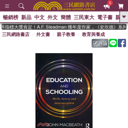
5
暢銷榜
新品
中文
外文
簡體
三民東大
電子書
親子
GO
指標大獎肯定！A.F. Steadman 獲年度作家，《史坎德》系
三民網路書店
外文書
親子教養
教育與養成
、
熱搜：
東野圭吾
高希均教授回憶錄
、
、
、
The Odyssey
父親節
如果歷
評論
、
、
史是一群喵
暑期推薦
國際布克
、
、
獎 臺灣漫遊錄
方念華
台灣的李
、
、
登輝時代
數學女孩：黎曼猜想
偉大的迷走神經