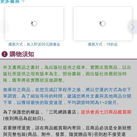
更多書展
and families. This first-hand account, spanning fifty years,
addresses key questions through seven different lenses:
- policy making: ideology, insiders, outsiders and
dissenting voices
- research and the myths of scientific rigour
優惠方式：
加入即送50元購書金
優惠方式：
19折起
購物須知
- international agencies and agents provocateurs
- academics conferring and the power of place
外文書商品之書封，為出版社提供之樣本。實際出貨商品，以出
版社所提供之現有版本為主。部份書籍，因出版社供應狀況特
- New enlightenment and a university for children
殊，匯率將依實際狀況做調整。
- being and becoming a teacher, and the end of idealism
無庫存之商品，在您完成訂單程序之後，將以空運的方式為你下
- going to school: plus ca change?
單調貨。為了縮短等待的時間，建議您將外文書與其他商品分開
下單，以獲得最快的取貨速度，平均調貨時間為1~2個月。
Each of the seven lenses offers a unique perspective of
為了保護您的權益，「三民網路書店」
提供會員七日商品鑑賞期
the education system, but all are drawn together to
(收到商品為起始日)。
consider the greater implications for policy and practice in
若要辦理退貨，請在商品鑑賞期內寄回，且商品必須是全新狀態
the UK and beyond. The book will be of value to teachers
與完整包裝(商品、附件、發票、隨貨贈品等)否則恕不接受退
and school leaders, as well as to academics and students