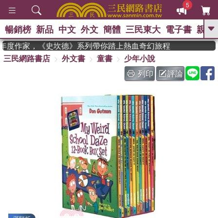
5
暢銷榜
新品
中文
外文
簡體
三民東大
電子書
親子
GO
n 獲年度作家，《史坎德》系列帶你踏上熱血奇幻旅程
三民網路書店
外文書
童書
少年小說
、
熱搜：
東野圭吾
高希均教授回憶錄
、
、
、
The Odyssey
父親節
如果歷
列印
評論
、
、
史是一群喵
暑期推薦
國際布克
、
、
獎 臺灣漫遊錄
方念華
台灣的李
、
、
登輝時代
數學女孩：黎曼猜想
偉大的迷走神經