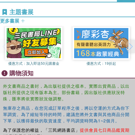
School are graduating. Graduating second grade, that is.
主題書展
But between a zany graduation ceremony, a wacky
summer vacation, and the off-the-wall antics of their new
更多書展
third-grade teacher, the weirdness is only just getting
started!
This collection is perfect for classrooms and reluctant
readers alike and includes:
#1 Mrs. Dole Is Out of Control!
優惠方式：
加入即送50元購書金
優惠方式：
19折起
#2 Mr. Sunny Is Funny!
#3 Mr. Granite Is from Another Planet!
購物須知
#4 Coach Hyatt Is a Riot!
#5 Officer Spence Makes No Sense!
外文書商品之書封，為出版社提供之樣本。實際出貨商品，以出
#6 Mrs. Jaffee Is Daffy!
版社所提供之現有版本為主。部份書籍，因出版社供應狀況特
#7 Dr. Brad Has Gone Mad!
殊，匯率將依實際狀況做調整。
#8 Miss Laney Is Zany!
無庫存之商品，在您完成訂單程序之後，將以空運的方式為你下
#9 Mrs. Lizzy Is Dizzy!
單調貨。為了縮短等待的時間，建議您將外文書與其他商品分開
#10 Miss Mary Is Scary!
下單，以獲得最快的取貨速度，平均調貨時間為1~2個月。
#11 Mr. Tony Is Full of Baloney!
為了保護您的權益，「三民網路書店」
提供會員七日商品鑑賞期
#12 Ms. Leakey Is Freaky!