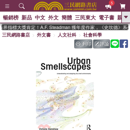
5
暢銷榜
新品
中文
外文
簡體
三民東大
電子書
親子
GO
指標大獎肯定！A.F. Steadman 獲年度作家，《史坎德》
三民網路書店
外文書
人文社科
社會科學
、
、
熱搜：
東野圭吾
The Odyssey
、
、
父親節
如果歷史是一群喵
暑期
列印
評論
、
、
推薦
國際布克獎 臺灣漫遊錄
方
、
、
念華
台灣的李登輝時代
數學女
、
孩：黎曼猜想
偉大的迷走神經