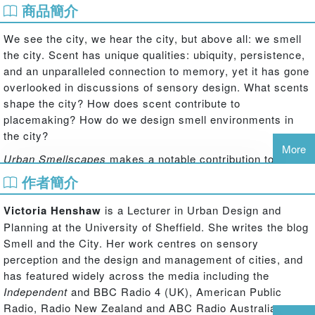
商品簡介
We see the city, we hear the city, but above all: we smell
the city. Scent has unique qualities: ubiquity, persistence,
and an unparalleled connection to memory, yet it has gone
overlooked in discussions of sensory design. What scents
shape the city? How does scent contribute to
placemaking? How do we design smell environments in
the city?
More
Urban Smellscapes
makes a notable contribution towards
the growing body of literature on the senses and design by
作者簡介
providing some answers to these questions and
contributing towards the wider research agenda regarding
Victoria Henshaw
is a Lecturer in Urban Design and
how people sensually experience urban environments. It is
Planning at the University of Sheffield. She writes the blog
the first of its kind in examining the role of smell
Smell and the City. Her work centres on sensory
specifically in contemporary experiences and perceptions
perception and the design and management of cities, and
of English towns and cities, highlighting the perception of
has featured widely across the media including the
urban smellscapes as inter-related with place perception,
Independent
and BBC Radio 4 (UK), American Public
and describing odour's contribution towards overall sense
Radio, Radio New Zealand and ABC Radio Australia