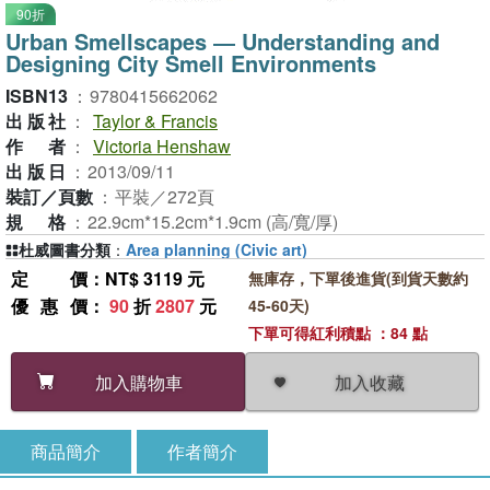
90折
Urban Smellscapes ― Understanding and
Designing City Smell Environments
ISBN13
：
9780415662062
出版社
：
Taylor & Francis
作者
：
Victoria Henshaw
出版日
：
2013/09/11
裝訂／頁數
：
平裝／272頁
規格
：
22.9cm*15.2cm*1.9cm (高/寬/厚)
杜威圖書分類
：
Area planning (Civic art)
定價
：NT$ 3119 元
無庫存，下單後進貨(到貨天數約
優惠價
：
90
折
2807
元
45-60天)
下單可得紅利積點 ：84 點
加入收藏
加入購物車
商品簡介
作者簡介