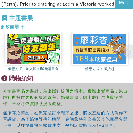
of place. With case studies from factories, breweries,
More
(Perth). Prior to entering academia Victoria worked in town
urban parks, and experimental smell environments in
centre management and urban development.
Manchester and Grasse,
Urban Smellscapes
identifies
主題書展
processes by which urban smell environments are
更多書展
managed and controlled, and gives designers and city
managers tools to actively use smell in their work.
優惠方式：
加入即送50元購書金
優惠方式：
19折起
購物須知
外文書商品之書封，為出版社提供之樣本。實際出貨商品，以出
版社所提供之現有版本為主。部份書籍，因出版社供應狀況特
殊，匯率將依實際狀況做調整。
無庫存之商品，在您完成訂單程序之後，將以空運的方式為你下
單調貨。為了縮短等待的時間，建議您將外文書與其他商品分開
下單，以獲得最快的取貨速度，平均調貨時間為1~2個月。