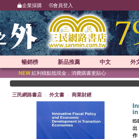
企業採購
會員登入
暢銷榜
新品
推薦
中文
外
NEW
紅利積點抵現金，消費購書更貼心
三民網路書店
外文書
商業財經
In
in
IS
出