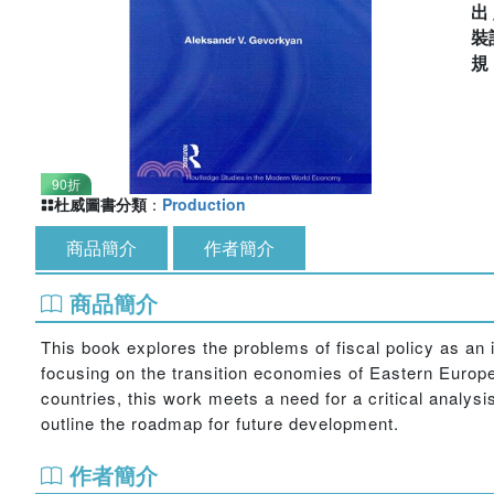
出
裝
90折
杜威圖書分類
：
Production
商品簡介
作者簡介
商品簡介
This book explores the problems of fiscal policy as a
focusing on the transition economies of Eastern Europe
countries, this work meets a need for a critical analysi
outline the roadmap for future development.
作者簡介