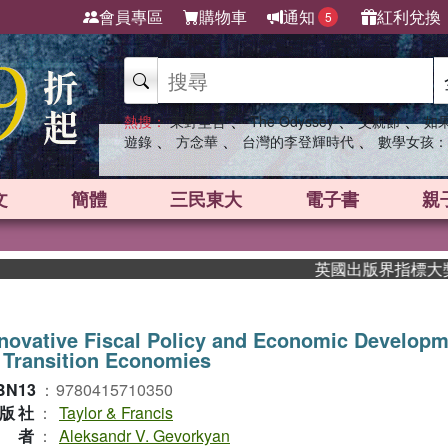
會員專區
購物車
通知
紅利兌換
5
、
、
、
熱搜：
東野圭吾
The Odyssey
父親節
如
、
、
、
遊錄
方念華
台灣的李登輝時代
數學女孩：
文
簡體
三民東大
電子書
親
英國出版界指標大獎肯定！
novative Fiscal Policy and Economic Develop
 Transition Economies
BN13
：
9780415710350
版社
：
Taylor & Francis
作者
：
Aleksandr V. Gevorkyan