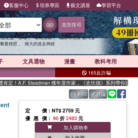
客服中心
領券專區
藝文講座
學習平台
進階搜尋
GO
、
、
果歷史是一群喵
暑期推薦
國際布克獎 臺灣漫
、
黎曼猜想
偉大的迷走神經
子
文具選物
漫畫
教科考用
165反詐騙
A.F. Steadman 獲年度作家，《史坎德》系列帶你踏上熱血
列印
評論
ment
定價
：NT$ 2759 元
優惠價
：
90
折
2483
元
加入購物車
加入收藏