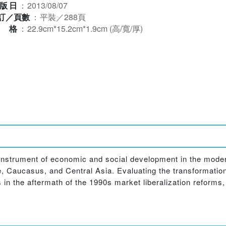
版日
：
2013/08/07
訂／頁數
：
平裝／288頁
規格
：
22.9cm*15.2cm*1.9cm (高/寬/厚)
n instrument of economic and social development in the mode
, Caucasus, and Central Asia. Evaluating the transformation
s in the aftermath of the 1990s market liberalization reforms,