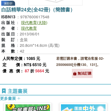
滿額折
白話精華24史(全42冊)（簡體書）
ISBN13
：
9787600617548
出版社
：
現代教育(大陸)
作者
：
現代教育
出版日
：
2013/06/01
裝訂
：
盒裝
規格
：
20.8cm*14.6cm (高/寬)
本數
：
42
人民幣定價：1085 元
若需訂購本書，請電洽客服 02-
定價
：NT$ 6510 元
25006600[分機130、131]。
優惠價
：
87
折
5664
元
無法訂購
主題書展
更多書展