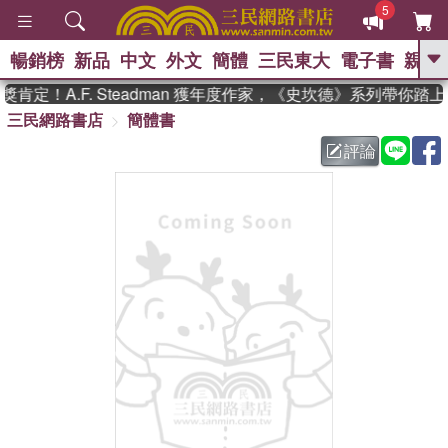
5
暢銷榜
新品
中文
外文
簡體
三民東大
電子書
親子
GO
定！A.F. Steadman 獲年度作家，《史坎德》系列帶你踏
三民網路書店
簡體書
、
熱搜：
東野圭吾
高希均教授回憶錄
、
、
、
The Odyssey
父親節
如果歷
評論
、
、
史是一群喵
暑期推薦
國際布克
、
、
獎 臺灣漫遊錄
方念華
台灣的李
、
、
登輝時代
數學女孩：黎曼猜想
偉大的迷走神經