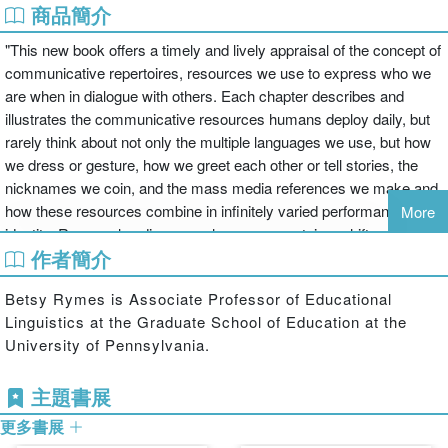
商品簡介
"This new book offers a timely and lively appraisal of the concept of
communicative repertoires, resources we use to express who we
are when in dialogue with others. Each chapter describes and
illustrates the communicative resources humans deploy daily, but
rarely think about not only the multiple languages we use, but how
we dress or gesture, how we greet each other or tell stories, the
nicknames we coin, and the mass media references we make and
how these resources combine in infinitely varied performances of
More
identity. Rymes also discusses how our repertoires shift and grow
作者簡介
over the course of a lifetime, as well how a repertoire perspective
can lead to a rethinking of cultural diversity and human interaction,
Betsy Rymes is Associate Professor of Educational
from categorizing peoples differences to understanding how our
Linguistics at the Graduate School of Education at the
repertoires can expand and overlap with other, thereby helping us
University of Pennsylvania.
to find common ground and communicate in increasingly
multicultural schools, workplaces, markets, and social spheres.
主題書展
Rymes affirms the importance of the communicative repertoires
concept with highly engaging discussions and contemporary
更多書展
examples from mass media, popular culture, and everyday life.