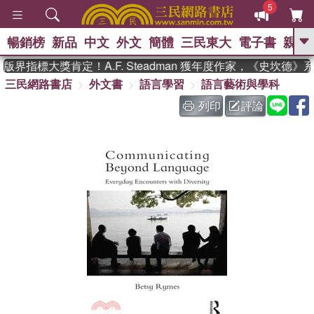
5
暢銷榜
新品
中文
外文
簡體
三民東大
電子書
親子
GO
界指標大獎肯定！A.F. Steadman 獲年度作家，《史坎德》
三民網路書店
外文書
語言學習
語言藝術與學科
、
、
熱搜：
東野圭吾
The Odyssey
、
、
父親節
如果歷史是一群喵
暑期
列印
評論
、
、
推薦
國際布克獎 臺灣漫遊錄
方
、
、
念華
台灣的李登輝時代
數學女
、
孩：黎曼猜想
偉大的迷走神經