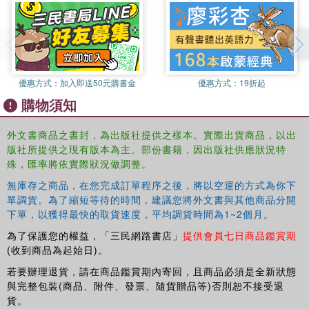
The result is a fresh and exciting work that will resonate with
students and scholars in sociolinguistics, intercultural
communication, applied linguistics, and education. "--
優惠方式：
加入即送50元購書金
優惠方式：
19折起
購物須知
外文書商品之書封，為出版社提供之樣本。實際出貨商品，以出
版社所提供之現有版本為主。部份書籍，因出版社供應狀況特
殊，匯率將依實際狀況做調整。
無庫存之商品，在您完成訂單程序之後，將以空運的方式為你下
單調貨。為了縮短等待的時間，建議您將外文書與其他商品分開
下單，以獲得最快的取貨速度，平均調貨時間為1~2個月。
為了保護您的權益，「三民網路書店」
提供會員七日商品鑑賞期
(收到商品為起始日)。
若要辦理退貨，請在商品鑑賞期內寄回，且商品必須是全新狀態
與完整包裝(商品、附件、發票、隨貨贈品等)否則恕不接受退
貨。