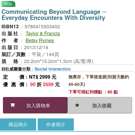
90折
Communicating Beyond Language ─
Everyday Encounters With Diversity
ISBN13
：
9780415503402
出版社
：
Taylor & Francis
作者
：
Betsy Rymes
出版日
：
2013/12/14
裝訂／頁數
：
平裝／144頁
規格
：
22.2cm*15.2cm*1.3cm (高/寬/厚)
杜威圖書分類
：
Social interaction
定價
：NT$ 2999 元
無庫存，下單後進貨(到貨天數約
優惠價
：
90
折
2699
元
45-60天)
下單可得紅利積點 ：80 點
加入收藏
加入購物車
商品簡介
作者簡介