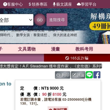
客服中心
領券專區
藝文講座
學習平台
進階搜尋
GO
、
、
、
sey
父親節
如果歷史是一群喵
暑期推薦
、
、
輝時代
數學女孩：黎曼猜想
偉大的迷走神經
子
文具選物
漫畫
教科考用
165反詐騙
肯定！A.F. Steadman 獲年度作家，《史坎德》系列帶你踏
列印
評論
on to
定價
：NT$ 9000 元
優惠價
：
90
折
8100
元
若需訂購本書，請電洽客服 02-25006600[分機
130、131]。
無法訂購