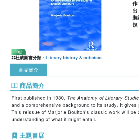
出
裝
90折
杜威圖書分類
：
Literary history & criticism
商品簡介
商品簡介
First published in 1980,
The Anatomy of Literary Studi
and a comprehensive background to its study. It gives p
This reissue of Marjorie Boulton's classic work will be 
understanding of what it might entail.
主題書展