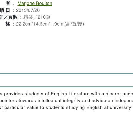
作者
：
Marjorie Boulton
版日
：
2013/07/26
訂／頁數
：
精裝／210頁
規格
：
22.2cm*14.6cm*1.9cm (高/寬/厚)
es
provides students of English Literature with a clearer unde
ointers towards intellectual integrity and advice on indepen
of particular value to students studying English at university