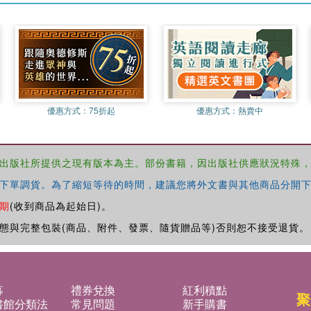
優惠方式：
75折起
優惠方式：
熱賣中
出版社所提供之現有版本為主。部份書籍，因出版社供應狀況特殊
下單調貨。為了縮短等待的時間，建議您將外文書與其他商品分開下
期
(收到商品為起始日)。
態與完整包裝(商品、附件、發票、隨貨贈品等)否則恕不接受退貨。
募
禮券兌換
紅利積點
聚
書館分類法
常見問題
新手購書