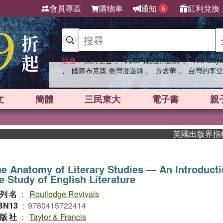
會員專區
購物車
通知
紅利兌換
5
、
、
熱搜：
東野圭吾
高希均教授回憶錄
The Odys
、
、
、
國際布克獎 臺灣漫遊錄
方念華
台灣的李登
文
簡體
三民東大
電子書
親
英國出版界指標大獎
e Anatomy of Literary Studies ― An Introducti
e Study of English Literature
列名
：
Routledge Revivals
BN13
：
9780415722414
版社
：
Taylor & Francis