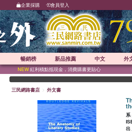
企業採購
會員登入
暢銷榜
新品
推薦
中文
外
NEW
紅利積點抵現金，消費購書更貼心
三民網路書店
外文書
Th
th
系
IS
出