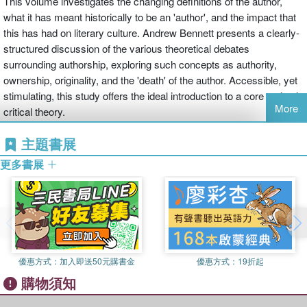
This volume investigates the changing definitions of the author,
what it has meant historically to be an 'author', and the impact that
this has had on literary culture. Andrew Bennett presents a clearly-
structured discussion of the various theoretical debates
surrounding authorship, exploring such concepts as authority,
ownership, originality, and the 'death' of the author. Accessible, yet
stimulating, this study offers the ideal introduction to a core notion in
More
critical theory.
主題書展
更多書展
優惠方式：
加入即送50元購書金
優惠方式：
19折起
購物須知