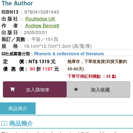
The Author
ISBN13
：
9780415281645
出版社
：
Routledge UK
作者
：
Andrew Bennett
出版日
：
2005/03/01
裝訂／頁數
：
平裝／151頁
規格
：
19.1cm*12.7cm*1.3cm (高/寬/厚)
杜威圖書分類
：
Rhetoric & collections of literature
定價
：NT$ 1319 元
無庫存，下單後進貨(到貨天數約
優惠價
：
90
折
1187
元
45-60天)
下單可得紅利積點 ：35 點
加入收藏
加入購物車
商品簡介
商品簡介