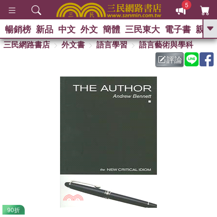
5
暢銷榜
新品
中文
外文
簡體
三民東大
電子書
親子
GO
三民網路書店
外文書
語言學習
語言藝術與學科
評論
熱搜：
90折