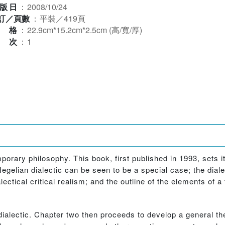
版日
：
2008/10/24
訂／頁數
：
平裝／419頁
規格
：
22.9cm*15.2cm*2.5cm (高/寬/厚)
版次
：
1
orary philosophy. This book, first published in 1993, sets i
Hegelian dialectic can be seen to be a special case; the dial
lectical critical realism; and the outline of the elements of a t
 dialectic. Chapter two then proceeds to develop a general the