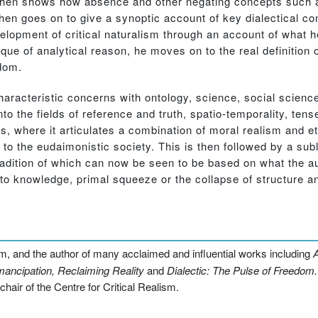
 then shows how absence and other negating concepts such a
en goes on to give a synoptic account of key dialectical c
velopment of critical naturalism through an account of what he
tique of analytical reason, he moves on to the real definition 
dom.
haracteristic concerns with ontology, science, social scien
into the fields of reference and truth, spatio-temporality, ten
hics, where it articulates a combination of moral realism and 
to the eudaimonistic society. This is then followed by a sub
radition of which can now be seen to be based on what the au
g to knowledge, primal squeeze or the collapse of structure an
alism, and the author of many acclaimed and influential works including
A
mancipation, Reclaiming Reality
and
Dialectic: The Pulse of Freedom
chair of the Centre for Critical Realism.