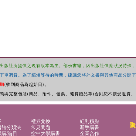
出版社所提供之現有版本為主。部份書籍，因出版社供應狀況特殊
下單調貨。為了縮短等待的時間，建議您將外文書與其他商品分開下
期
(收到商品為起始日)。
態與完整包裝(商品、附件、發票、隨貨贈品等)否則恕不接受退貨。
募
禮券兌換
紅利積點
聚
書館分類法
常見問題
新手購書
購/編目
空中大學購書
企業合作