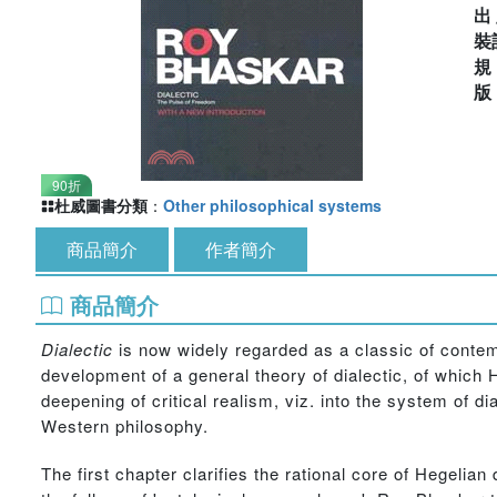
出
裝
90折
杜威圖書分類
：
Other philosophical systems
商品簡介
作者簡介
商品簡介
Dialectic
is now widely regarded as a classic of contemp
development of a general theory of dialectic, of which 
deepening of critical realism, viz. into the system of dia
Western philosophy.
The first chapter clarifies the rational core of Hegelian