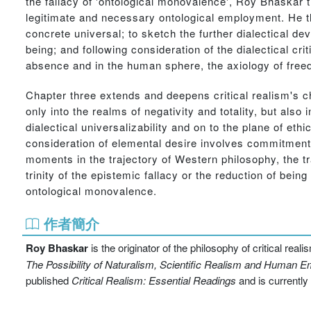
the fallacy of 'ontological monovalence', Roy Bhaskar
legitimate and necessary ontological employment. He th
concrete universal; to sketch the further dialectical de
being; and following consideration of the dialectical cri
absence and in the human sphere, the axiology of free
Chapter three extends and deepens critical realism's c
only into the realms of negativity and totality, but also 
dialectical universalizability and on to the plane of et
consideration of elemental desire involves commitment 
moments in the trajectory of Western philosophy, the t
trinity of the epistemic fallacy or the reduction of bein
ontological monovalence.
作者簡介
Roy Bhaskar
is the originator of the philosophy of critical re
The Possibility of Naturalism, Scientific Realism and Human E
published
Critical Realism: Essential Readings
and is currently 