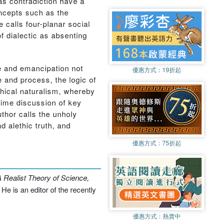
s contradiction have a
oncepts such as the
 calls four-planar social
of dialectic as absenting
ce and emancipation not
優惠方式：
19折起
se and process, the logic of
ethical naturalism, whereby
lime discussion of key
thor calls the unholy
d alethic truth, and
優惠方式：
75折起
 Realist Theory of Science,
.
He is an editor of the recently
優惠方式：
熱賣中