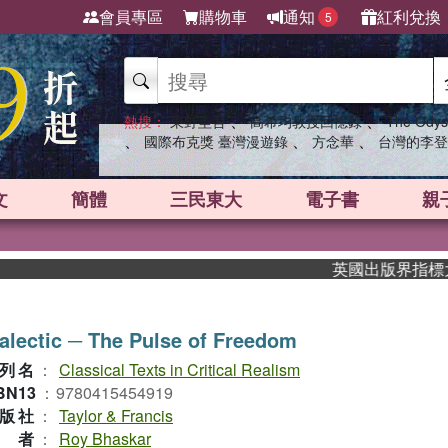
會員專區
購物車
通知
紅利兌換
5
、
、
熱搜：
東野圭吾
高希均教授回憶錄
The Odys
、
、
、
國際布克獎 臺灣漫遊錄
方念華
台灣的李登
文
簡體
三民東大
電子書
親
英國出版界指標大獎肯
alectic ─ The Pulse of Freedom
列名
：
Classical Texts in Critical Realism
BN13
：
9780415454919
版社
：
Taylor & Francis
作者
：
Roy Bhaskar