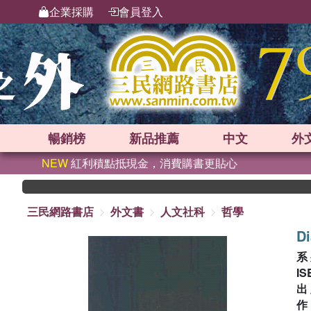
企業採購
會員登入
暢銷榜
新品
推薦
中文
外
NEW
紅利積點抵現金，消費購書更貼心
三民網路書店
外文書
人文社科
哲學
Di
系
IS
出