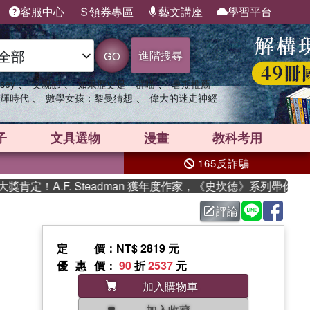
客服中心
領券專區
藝文講座
學習平台
進階搜尋
GO
、
、
、
sey
父親節
如果歷史是一群喵
暑期推薦
、
、
輝時代
數學女孩：黎曼猜想
偉大的迷走神經
子
文具選物
漫畫
教科考用
165反詐騙
定！A.F. Steadman 獲年度作家，《史坎德》系列帶你踏上
評論
定價
：NT$ 2819 元
優惠價
：
90
折
2537
元
加入購物車
加入收藏