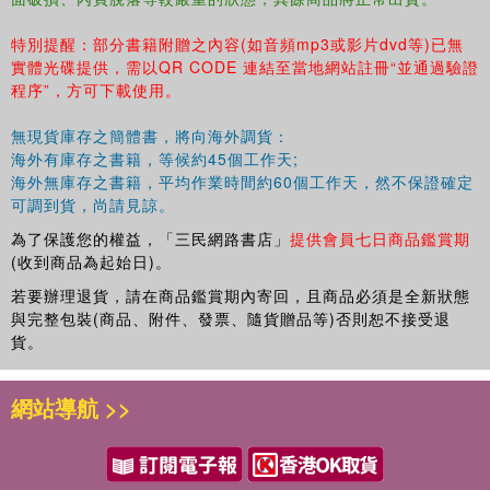
特別提醒：部分書籍附贈之內容(如音頻mp3或影片dvd等)已無
實體光碟提供，需以QR CODE 連結至當地網站註冊“並通過驗證
程序”，方可下載使用。
無現貨庫存之簡體書，將向海外調貨：
海外有庫存之書籍，等候約45個工作天;
海外無庫存之書籍，平均作業時間約60個工作天，然不保證確定
可調到貨，尚請見諒。
為了保護您的權益，「三民網路書店」
提供會員七日商品鑑賞期
(收到商品為起始日)。
若要辦理退貨，請在商品鑑賞期內寄回，且商品必須是全新狀態
與完整包裝(商品、附件、發票、隨貨贈品等)否則恕不接受退
貨。
網站導航 >>