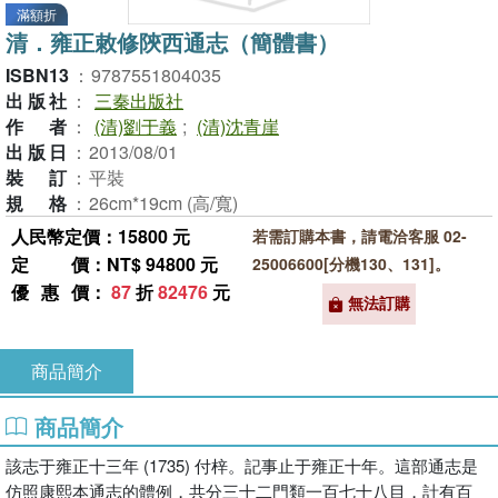
滿額折
清．雍正敕修陝西通志（簡體書）
ISBN13
：
9787551804035
出版社
：
三秦出版社
作者
：
(清)劉于義
;
(清)沈青崖
出版日
：
2013/08/01
裝訂
：
平裝
規格
：
26cm*19cm (高/寬)
人民幣定價：15800 元
若需訂購本書，請電洽客服 02-
定價
：NT$ 94800 元
25006600[分機130、131]。
優惠價
：
87
折
82476
元
無法訂購
商品簡介
商品簡介
該志于雍正十三年 (1735) 付梓。記事止于雍正十年。這部通志是
仿照康熙本通志的體例，共分三十二門類一百七十八目，計有百