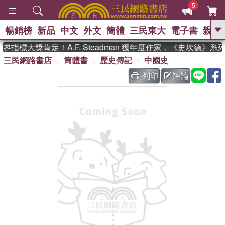
5
暢銷榜
新品
中文
外文
簡體
三民東大
電子書
親子
GO
指標大獎肯定！A.F. Steadman 獲年度作家，《史坎德》系
三民網路書店
簡體書
歷史傳記
中國史
、
熱搜：
東野圭吾
高希均教授回憶錄
、
、
、
The Odyssey
父親節
如果歷
列印
評論
、
、
史是一群喵
暑期推薦
國際布克
、
、
獎 臺灣漫遊錄
方念華
台灣的李
、
、
登輝時代
數學女孩：黎曼猜想
偉大的迷走神經