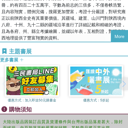
冊，約有四百二十五萬字。字數為前志的三倍多，不僅卷帙浩繁，
且內容翔實，體例完備，搜羅更加豐富，考證十分嚴謹，對研究雍
正以前陝西全史有其重要價值。其疆域、建置、山川門對陝西境內
八府、十州、九十二縣的疆域沿革進行了詳細記載和精確的考證，
且為各府、州、縣立考據繪圖，並綴以年表，互相對證，對研究陝
More
西地理提供了豐富翔實的資料。
主題書展
更多書展
優惠方式：
加入即送50元購書金
優惠方式：
5折起
購物須知
大陸出版品因裝訂品質及貨運條件與台灣出版品落差甚大，除封
面破損、內頁脫落等較嚴重的狀態，其餘商品將正常出貨。