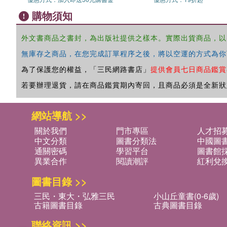
購物須知
外文書商品之書封，為出版社提供之樣本。實際出貨商品，以
無庫存之商品，在您完成訂單程序之後，將以空運的方式為你
為了保護您的權益，「三民網路書店」
提供會員七日商品鑑賞
若要辦理退貨，請在商品鑑賞期內寄回，且商品必須是全新狀
網站導航 >>
關於我們
門市專區
人才招
中文分類
圖書分類法
中國圖
通關密碼
學習平台
圖書館採
異業合作
閱讀潮評
紅利兌
圖書目錄 >>
三民・東大・弘雅三民
小山丘童書(0-6歲)
古籍圖書目錄
古典圖書目錄
聯絡資訊 >>