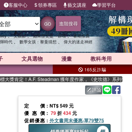
客服中心
領券專區
藝文講座
學習平台
進階搜尋
GO
、
、
、
sey
父親節
如果歷史是一群喵
暑期推薦
、
、
輝時代
數學女孩：黎曼猜想
偉大的迷走神經
子
文具選物
漫畫
教科考用
165反詐騙
定！A.F. Steadman 獲年度作家，《史坎德》系列帶你踏上
評論
定價
：NT$ 549 元
優惠價
：
79
折
434
元
促銷優惠
：
外文書周末優惠-單79雙75
領券後再享88折起
領