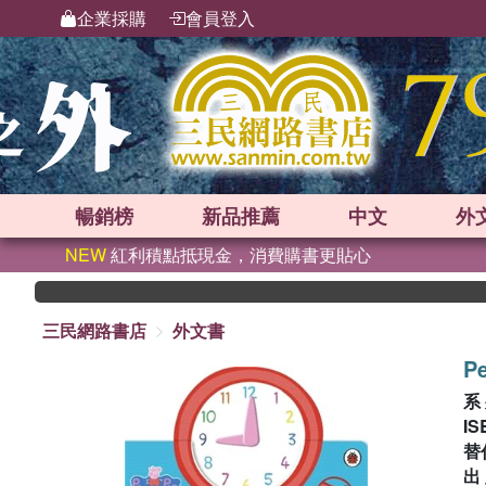
企業採購
會員登入
暢銷榜
新品
推薦
中文
外
NEW
紅利積點抵現金，消費購書更貼心
三民網路書店
外文書
Pe
系
IS
替
出