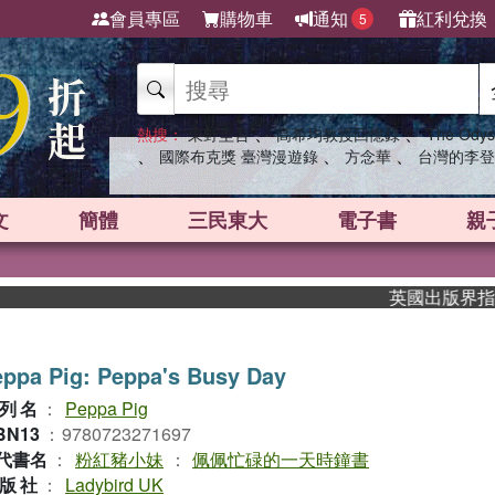
會員專區
購物車
通知
紅利兌換
5
、
、
熱搜：
東野圭吾
高希均教授回憶錄
The Odys
、
、
、
國際布克獎 臺灣漫遊錄
方念華
台灣的李登
文
簡體
三民東大
電子書
親
英國出版界指標大獎肯
ppa Pig: Peppa's Busy Day
列名
：
Peppa Pig
BN13
：
9780723271697
代書名
：
粉紅豬小妹
：
佩佩忙碌的一天時鐘書
版社
：
Ladybird UK