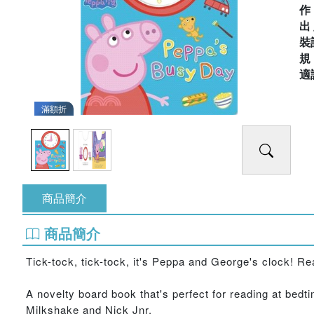
出
裝
適
滿額折
商品簡介
商品簡介
Tick-tock, tick-tock, it's Peppa and George's clock! R
A novelty board book that's perfect for reading at bed
Milkshake and Nick Jnr.