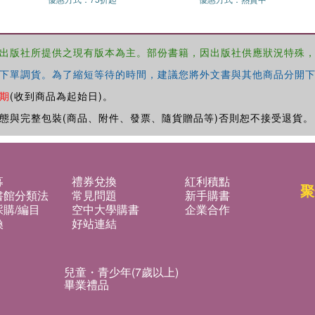
出版社所提供之現有版本為主。部份書籍，因出版社供應狀況特殊
下單調貨。為了縮短等待的時間，建議您將外文書與其他商品分開下
期
(收到商品為起始日)。
態與完整包裝(商品、附件、發票、隨貨贈品等)否則恕不接受退貨。
募
禮券兌換
紅利積點
聚
書館分類法
常見問題
新手購書
購/編目
空中大學購書
企業合作
換
好站連結
兒童・青少年(7歲以上)
畢業禮品