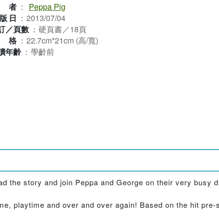
作者
：
Peppa Pig
版日
：
2013/07/04
訂／頁數
：
硬頁書／18頁
規格
：
22.7cm*21cm (高/寬)
讀年齡
：
學齡前
ead the story and join Peppa and George on their very busy d
time, playtime and over and over again! Based on the hit pre