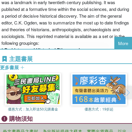
was a landmark in early twentieth century publishing. It was
published at a formative time within the social sciences, and during
a period of decisive historical discovery. The aim of the general
editor, C.K. Ogden, was to summarize the most up to date findings
and theories of historians, anthropologists, archaeologists and
sociologists. This reprinted material is available as a set or in the
following groupings:
More
*
Prehistory and Historical Ethnography
Set of 12: 0-415-15611-4: ￡800.00
主題書展
*
Greek Civilization
更多書展
Set of 7: 0-415-15612-2: ￡450.00
*
Roman Civilization
Set of 6: 0-415-15613-0: ￡400.00
*
Eastern Civilizations
Set of 10: 0-415-15614-9: ￡650.00
*
Judaeo-Christian Civilization
優惠方式：
加入即送50元購書金
優惠方式：
19折起
Set of 4: 0-415-15615-7: ￡250.00
購物須知
*
European Civilization
Set of 11: 0-415-15616-5: ￡700.00
外文書商品之書封，為出版社提供之樣本。實際出貨商品，以出