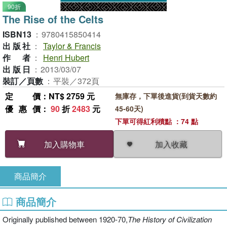
90折
The Rise of the Celts
ISBN13
：
9780415850414
出版社
：
Taylor & Francis
作者
：
Henri Hubert
出版日
：
2013/03/07
裝訂／頁數
：
平裝／372頁
定價
：NT$ 2759 元
無庫存，下單後進貨(到貨天數約
優惠價
：
90
折
2483
元
45-60天)
下單可得紅利積點 ：74 點
加入收藏
加入購物車
商品簡介
商品簡介
Originally published between 1920-70,
The History of Civilization