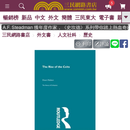
5
暢銷榜
新品
中文
外文
簡體
三民東大
電子書
親子
GO
F. Steadman 獲年度作家，《史坎德》系列帶你踏上熱血奇幻
三民網路書店
外文書
人文社科
歷史
、
熱搜：
東野圭吾
高希均教授回憶錄
、
、
、
The Odyssey
父親節
如果歷
列印
評論
、
、
史是一群喵
暑期推薦
國際布克
、
、
獎 臺灣漫遊錄
方念華
台灣的李
、
、
登輝時代
數學女孩：黎曼猜想
偉大的迷走神經