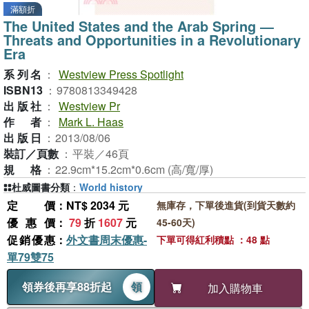
滿額折
The United States and the Arab Spring ―
Threats and Opportunities in a Revolutionary
Era
系列名
：
Westview Press Spotlight
ISBN13
：
9780813349428
出版社
：
Westview Pr
作者
：
Mark L. Haas
出版日
：
2013/08/06
裝訂／頁數
：
平裝／46頁
規格
：
22.9cm*15.2cm*0.6cm (高/寬/厚)
杜威圖書分類
：
World history
定價
：NT$ 2034 元
無庫存，下單後進貨(到貨天數約
優惠價
：
79
折
1607
元
45-60天)
促銷優惠
：
外文書周末優惠-
下單可得紅利積點 ：48 點
單79雙75
領券後再享88折起
領
加入購物車