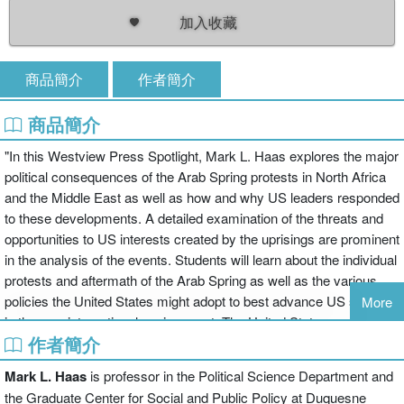
加入收藏
商品簡介
作者簡介
商品簡介
"In this Westview Press Spotlight, Mark L. Haas explores the major
political consequences of the Arab Spring protests in North Africa
and the Middle East as well as how and why US leaders responded
to these developments. A detailed examination of the threats and
opportunities to US interests created by the uprisings are prominent
in the analysis of the events. Students will learn about the individual
protests and aftermath of the Arab Spring as well as the various
policies the United States might adopt to best advance US security
More
in the new international environment. The United States and the
作者簡介
Arab Spring is an extracted chapter from the 2013 Updated Edition
of The Middle East and the United States, Fifth Edition (ISBN 978-
Mark L. Haas
is professor in the Political Science Department and
0-8133-4914-5), edited by regional experts David W. Lesch and
the Graduate Center for Social and Public Policy at Duquesne