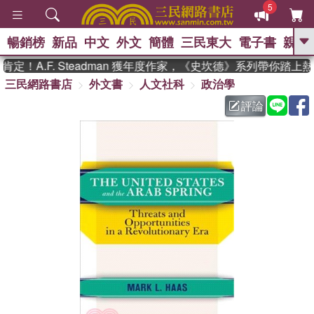
5
暢銷榜
新品
中文
外文
簡體
三民東大
電子書
親子
GO
！A.F. Steadman 獲年度作家，《史坎德》系列帶你踏上熱
三民網路書店
外文書
人文社科
政治學
、
熱搜：
東野圭吾
高希均教授回憶錄
、
、
、
The Odyssey
父親節
如果歷
評論
、
、
史是一群喵
暑期推薦
國際布克
、
、
獎 臺灣漫遊錄
方念華
台灣的李
、
、
登輝時代
數學女孩：黎曼猜想
偉大的迷走神經