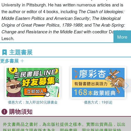
Mark L. Haas. In the full-length edition of the text, scholars and
University in Pittsburgh. He has written numerous articles and is
diplomats from the Middle East, Europe, and North America
the author or editor of 4 books, including
The Clash of Ideologies:
provide an objective, cross-cultural assessment of U.S. policy
Middle Eastern Politics and American Security
;
The Ideological
toward the Middle East and Middle Eastern political history from the
Origins of Great Power Politics, 1789-1989
; and T
he Arab Spring:
First World War through the present"--
Change and Resistance in the Middle East
with coeditor David W.
More
Lesch.
主題書展
更多書展
優惠方式：
加入即送50元購書金
優惠方式：
19折起
購物須知
外文書商品之書封，為出版社提供之樣本。實際出貨商品，以出
版社所提供之現有版本為主。部份書籍，因出版社供應狀況特