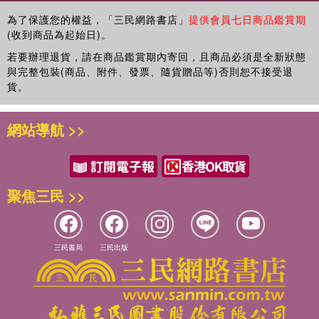
三、各大型補教機構，專/兼任英語講師。
四、曾任教之公家機關單位：「內政部警政署師資培訓班教師」、
為了保護您的權益，「三民網路書店」
提供會員七日商品鑑賞期
(收到商品為起始日)。
「國安局訓練中心英文教師」等公民營單位。
五、曾任常春藤全民英檢教師。
若要辦理退貨，請在商品鑑賞期內寄回，且商品必須是全新狀態
六、曾任常春藤專業編輯團隊副總編審。
與完整包裝(商品、附件、發票、隨貨贈品等)否則恕不接受退
貨。
網站導航 >>
聚焦三民 >>
三民書局
三民出版