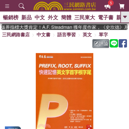
5
暢銷榜
新品
中文
外文
簡體
三民東大
電子書
親子
GO
界指標大獎肯定！A.F. Steadman 獲年度作家，《史坎德》
三民網路書店
中文書
語言學習
英文
單字
、
熱搜：
東野圭吾
高希均教授回憶錄
、
、
、
The Odyssey
父親節
花開錦
評論
、
、
、
繡
暑期推薦
方念華
台灣的
、
李登輝時代
數學女孩：黎曼猜想
、
、
偉大的迷走神經
如果歷史是一
、
群喵
臺灣漫遊錄