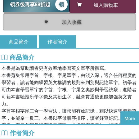
領券後再享88折起
領
加入購物車
加入收藏
商品簡介
作者簡介
商品簡介
本書是為幫助讀者更有效率地學習英文單字所撰寫。
本書蒐集常用字首、字根、字尾單字，由淺入深，適合任何程度的
學習者，讀者能夠學習英文構詞的規則來判別與記憶單字。初學者
可由本書學習單字的字首、字根、字尾之奧妙與學習訣竅；進階者
可藉本書驗證所學字彙及其衍生字，融會貫通後更能加強英文實
力。
字首字根字尾三合一學習法，讓您能有效記憶，藉以快速學習新單
字，並能舉一反三。本書以字母順序排序，讀者好查好記。字首、
More
字根、字尾各部份解字詳盡豐富，皆搭配實用例句，精讀例句讓讀
作者簡介
者可以更深入瞭解單字意義與用法，即使往後遇到不會的單字，只