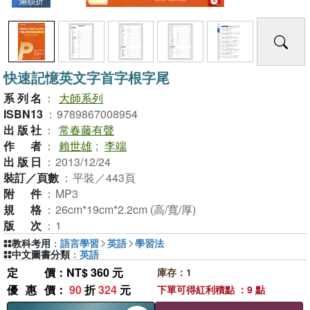
滿額折
快速記憶英文字首字根字尾
系列名
：
大師系列
ISBN13
：
9789867008954
出版社
：
常春藤有聲
作者
：
賴世雄
;
李端
出版日
：
2013/12/24
裝訂／頁數
：
平裝／443頁
附件
：
MP3
規格
：
26cm*19cm*2.2cm (高/寬/厚)
版次
：
1
教科考用
：
語言學習
英語
學習法
中文圖書分類
：
英語
定價
：NT$ 360 元
庫存：1
優惠價
：
90
折
324
元
下單可得紅利積點 ：9 點