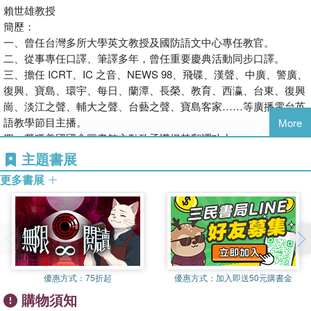
要能懂得先「拆解」後「理解」，就可以輕輕鬆鬆記憶數千個單
賴世雄教授
字。
簡歷：
本書特色： *透過字首、字根、字尾解說單詞，易懂易學。
一、曾任台灣多所大學英文教授及國防語文中心專任教官。
*例句豐富，翻譯精煉。
二、從事專任口譯、筆譯多年，曾任重要慶典活動同步口譯。
*由淺入深、循序漸進的編排，提供讀者最完整、最系統化的學
三、擔任 ICRT、IC 之音、NEWS 98、飛碟、漢聲、中廣、警廣、
習。
復興、寶島、環宇、每日、蘭潭、長榮、教育、西瀛、台東、復興
崗、淡江之聲、輔大之聲、台藝之聲、寶島客家……等廣播電台英
語教學節目主播。
More
四、榮獲美國國會圖書館主動致函讚揚其翻譯功力。
五、曾任美加留學英語培訓中心托福專任講師十八年，也是台灣托
主題書展
福成績最高分紀錄保持人之一。
更多書展
六、常春藤解析英語雜誌社社長（著有升學、進修、全民英檢及多
益系列……等叢書計三百餘種）。
七、1990 年開始擔任大陸中央人民廣播電台英語教學節目主播達
十二年；獲中國圖書商報評為英語教學十大名師之一。
李端老師
經歷：
優惠方式：
75折起
優惠方式：
加入即送50元購書金
一、國立台灣大學外文系研究所碩士。
購物須知
二、曾任東吳大學、淡江大學英文系講師。