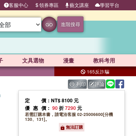
客服中心
領券專區
藝文講座
學習平台
進階搜尋
GO
子
文具選物
漫畫
教科考用
165反詐騙
列印
評論
h
定價
：NT$ 8100 元
優惠價
：
90
折
7290
元
若需訂購本書，請電洽客服 02-25006600[分機
130、131]。
無法訂購