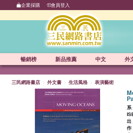
企業採購
會員登入
暢銷榜
新品
推薦
中文
外
三民網路書店
外文書
生活風格
表演藝術
Mo
Pa
系
IS
出