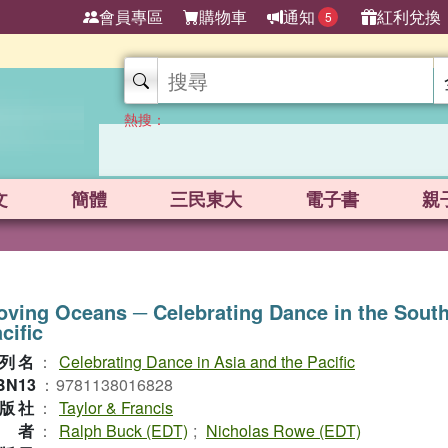
會員專區
購物車
通知
紅利兌換
5
熱搜：
文
簡體
三民東大
電子書
親
ving Oceans ─ Celebrating Dance in the Sout
cific
列名
：
Celebrating Dance in Asia and the Pacific
BN13
：
9781138016828
版社
：
Taylor & Francis
作者
：
Ralph Buck (EDT)
;
Nicholas Rowe (EDT)