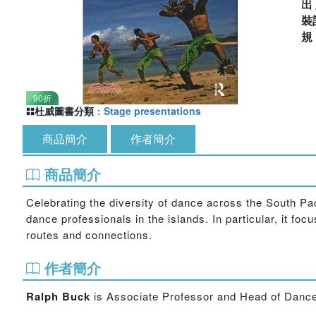
出
裝
90折
杜威圖書分類
：
Stage presentations
商品簡介
作者簡介
商品簡介
Celebrating the diversity of dance across the South Pa
dance professionals in the islands. In particular, it f
routes and connections.
作者簡介
Ralph Buck
is Associate Professor and Head of Dance S