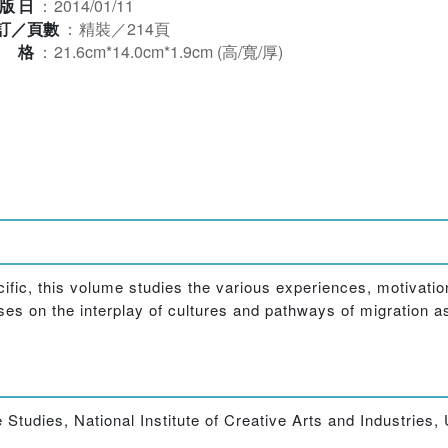
版日
：
2014/01/11
訂／頁數
：
精裝／214頁
規格
：
21.6cm*14.0cm*1.9cm (高/寬/厚)
cific, this volume studies the various experiences, motivati
ocuses on the interplay of cultures and pathways of migratio
tudies, National Institute of Creative Arts and Industries, 