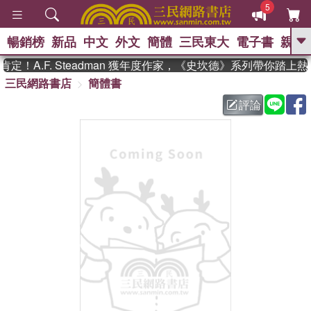
5
暢銷榜
新品
中文
外文
簡體
三民東大
電子書
親子
GO
！A.F. Steadman 獲年度作家，《史坎德》系列帶你踏上熱
三民網路書店
簡體書
、
熱搜：
東野圭吾
高希均教授回憶錄
、
、
、
The Odyssey
父親節
如果歷
評論
、
、
史是一群喵
暑期推薦
國際布克
、
、
獎 臺灣漫遊錄
方念華
台灣的李
、
、
登輝時代
數學女孩：黎曼猜想
偉大的迷走神經