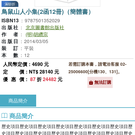
滿額折
鳥鼠山人小集(2函12冊)（簡體書）
ISBN13
：
9787501352029
出版社
：
北京圖書館出版社
作者
：
(明)胡纘宗
出版日
：
2014/03/05
裝訂
：
平裝
本數
：
12
人民幣定價：4690 元
若需訂購本書，請電洽客服 02-
定價
：NT$ 28140 元
25006600[分機130、131]。
優惠價
：
87
折
24482
元
無法訂購
商品簡介
商品簡介
歷史項目歷史項目歷史項目歷史項目歷史項目歷史項目歷史項目歷
史項目歷史項目歷史項目歷史項目歷史項目歷史項目歷史項目歷史