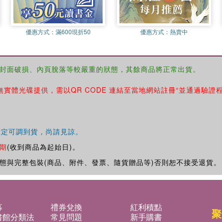
優惠方式：
滿600現折50
優惠方式：
熱賣中
封面破損、內頁脫落等較嚴重的狀態，其餘商品將正常出貨。
無實體光碟提供，需以QR CODE 連結至當地網站註冊“並通過驗證
確定可調到貨，尚請見諒。
期
(收到商品為起始日)。
態與完整包裝(商品、附件、發票、隨貨贈品等)否則恕不接受退貨。
募
禮券兌換
紅利積點
聚
書館分類法
常見問題
新手購書