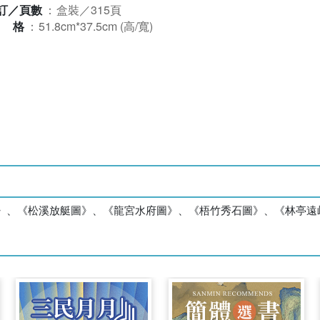
訂／頁數
：
盒裝／315頁
規格
：
51.8cm*37.5cm (高/寬)
》、《松溪放艇圖》、《龍宮水府圖》、《梧竹秀石圖》、《林亭遠