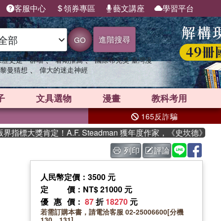
客服中心
領券專區
藝文講座
學習平台
進階搜尋
GO
、
、
果歷史是一群喵
暑期推薦
國際布克獎 臺灣漫
、
黎曼猜想
偉大的迷走神經
子
文具選物
漫畫
教科考用
165反詐騙
標大獎肯定！A.F. Steadman 獲年度作家，《史坎德》系列
列印
評論
人民幣定價：3500 元
定價
：NT$ 21000 元
優惠價
：
87
折
18270
元
若需訂購本書，請電洽客服 02-25006600[分機
130、131]。