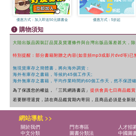
優惠方式：
加入即送50元購書金
優惠方式：
5折起
購物須知
大陸出版品因裝訂品質及貨運條件與台灣出版品落差甚大，除
特別提醒：部分書籍附贈之內容(如音頻mp3或影片dvd等)已
無現貨庫存之簡體書，將向海外調貨：
海外有庫存之書籍，等候約45個工作天;
海外無庫存之書籍，平均作業時間約60個工作天，然不保證
為了保護您的權益，「三民網路書店」
提供會員七日商品鑑賞
若要辦理退貨，請在商品鑑賞期內寄回，且商品必須是全新狀
網站導航 >>
關於我們
門市專區
人才招
中文分類
圖書分類法
中國圖