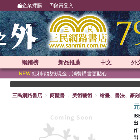
企業採購
會員登入
暢銷榜
新品
推薦
中文
外
NEW
紅利積點抵現金，消費購書更貼心
三民網路書店
簡體書
美術藝術
繪畫、書法、篆刻
元
IS
出
出