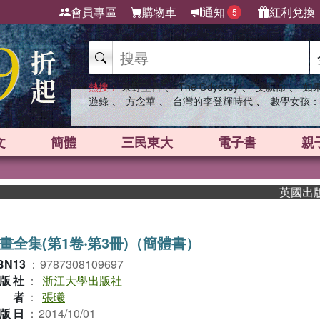
會員專區
購物車
通知
紅利兌換
5
、
、
、
熱搜：
東野圭吾
The Odyssey
父親節
如
、
、
、
遊錄
方念華
台灣的李登輝時代
數學女孩：
文
簡體
三民東大
電子書
親
英國出版界指
畫全集(第1卷‧第3冊)（簡體書）
BN13
：
9787308109697
版社
：
浙江大學出版社
作者
：
張曦
版日
：
2014/10/01