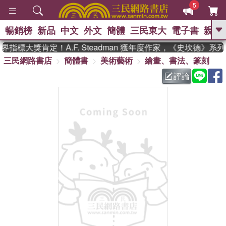
5
暢銷榜
新品
中文
外文
簡體
三民東大
電子書
親子
GO
指標大獎肯定！A.F. Steadman 獲年度作家，《史坎德》系
三民網路書店
簡體書
美術藝術
繪畫、書法、篆刻
、
熱搜：
東野圭吾
高希均教授回憶錄
、
、
、
The Odyssey
父親節
如果歷
評論
、
、
史是一群喵
暑期推薦
國際布克
、
、
獎 臺灣漫遊錄
方念華
台灣的李
、
、
登輝時代
數學女孩：黎曼猜想
偉大的迷走神經