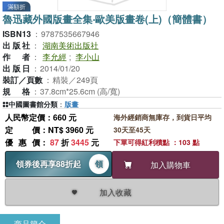
滿額折
魯迅藏外國版畫全集‧歐美版畫卷(上)（簡體書）
ISBN13
：
9787535667946
出版社
：
湖南美術出版社
作者
：
李允經
;
李小山
出版日
：
2014/01/20
裝訂／頁數
：
精裝／249頁
規格
：
37.8cm*25.6cm (高/寬)
中國圖書館分類
：
版畫
人民幣定價：660 元
海外經銷商無庫存，到貨日平均
定價
：NT$ 3960 元
30天至45天
優惠價
：
87
折
3445
元
下單可得紅利積點 ：103 點
領券後再享88折起
領
加入購物車
加入收藏
商品簡介