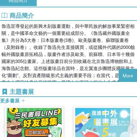
商品簡介
魯迅宣導發起的新興木刻版畫運動，與中華民族的解放事業緊密相
關，是中國革命文藝的一個重要組成部分。《魯迅藏外國版畫全
集》共分為5大卷：日本版畫卷(3卷)、歐美版畫卷、蘇聯版畫卷
（及附錄卷）。收錄了魯迅先生直接購買，或從國外代購的2000餘
幅外國版畫原拓精品，版畫作者涉及歐美、前蘇聯、日本等十幾個
國家的305位畫家。上述版畫目前分別收藏在北京魯迅博物館和上
海魯迅紀念館。這些版畫珍品在當時，是左翼進步團體反國民黨文
化“圍剿”、反對資產階級形式主義的重要手段；在當代，是世界版
More
畫史上彌足珍貴的藝術瑰寶，是國內外不可小視的文化遺產。本書
為第四卷：歐美版畫卷。
主題書展
更多書展