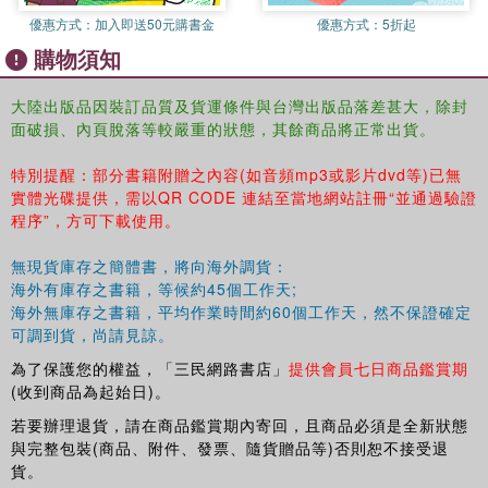
優惠方式：
加入即送50元購書金
優惠方式：
5折起
購物須知
大陸出版品因裝訂品質及貨運條件與台灣出版品落差甚大，除封
面破損、內頁脫落等較嚴重的狀態，其餘商品將正常出貨。
特別提醒：部分書籍附贈之內容(如音頻mp3或影片dvd等)已無
實體光碟提供，需以QR CODE 連結至當地網站註冊“並通過驗證
程序”，方可下載使用。
無現貨庫存之簡體書，將向海外調貨：
海外有庫存之書籍，等候約45個工作天;
海外無庫存之書籍，平均作業時間約60個工作天，然不保證確定
可調到貨，尚請見諒。
為了保護您的權益，「三民網路書店」
提供會員七日商品鑑賞期
(收到商品為起始日)。
若要辦理退貨，請在商品鑑賞期內寄回，且商品必須是全新狀態
與完整包裝(商品、附件、發票、隨貨贈品等)否則恕不接受退
貨。