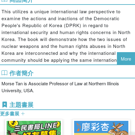
This utilizes a unique international law perspective to
examine the actions and inactions of the Democratic
People's Republic of Korea (DPRK) in regard to
international security and human rights concerns in North
Korea. The book will demonstrate how the two issues of
nuclear weapons and the human rights abuses in North
Korea are interconnected and why the international
More
community should be applying the same international law
framework to each to find a solution for both. The book
作者簡介
analyses the North Korea's nuclear weapons situation
from political, military, historical and legal angles
Morse Tan is Associate Professor of Law at Northern Illinois
examining the DPRK's policy objectives involving
University, USA.
international security and Korean unification. The book
goes on to explore the human rights abuses inflicted on
主題書展
the North Korean people by their own government and
更多書展
which include extermination, torture, and crimes of
association, as well as collective retribution inside and
outside its system of concentration camps.