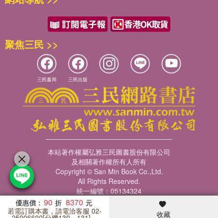
聚焦三民 >>
三民書局
三民出版
本站著作權屬弘雅三民圖書股份有限公司
及相關著作權所有人所有
Copyright © San Min Book Co.,Ltd.
All Rights Reserved.
統一編號：05134324
90
8370
優惠價：
若需訂購本書，請電洽客服 02-
收藏
暢銷榜
客服中心
收藏
瀏覽紀錄
會員專區
25006600[分機130、131]。