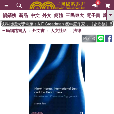
5
暢銷榜
新品
中文
外文
簡體
三民東大
電子書
親子
GO
界指標大獎肯定！A.F. Steadman 獲年度作家，《史坎德》
三民網路書店
外文書
人文社科
法律
、
熱搜：
東野圭吾
高希均教授回憶錄
、
、
、
The Odyssey
父親節
如果歷
評論
、
、
史是一群喵
暑期推薦
國際布克
、
、
獎 臺灣漫遊錄
方念華
台灣的李
、
、
登輝時代
數學女孩：黎曼猜想
偉大的迷走神經