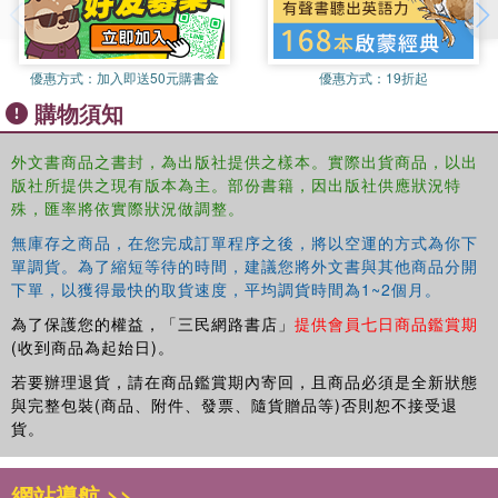
The book investigates the North Korean situation with a
view towards redress through an international framework.
North Korea's gross and systematic violations of human
優惠方式：
加入即送50元購書金
優惠方式：
19折起
rights and defiant military actions through specific
購物須知
violations of international law are assessed including the
contravention of the treaties that North Korea itself has
外文書商品之書封，為出版社提供之樣本。實際出貨商品，以出
ratified, to provide a proper foundation for redressing
版社所提供之現有版本為主。部份書籍，因出版社供應狀況特
these international crimes through a tribunal. The specific
殊，匯率將依實際狀況做調整。
objectives and actions of the North Korean government
無庫存之商品，在您完成訂單程序之後，將以空運的方式為你下
are analyzed according to applicable treaty law,
jus
單調貨。為了縮短等待的時間，建議您將外文書與其他商品分開
cogens
norms, customary international law, and other
下單，以獲得最快的取貨速度，平均調貨時間為1~2個月。
types of international legal obligations. It pinpoints the
為了保護您的權益，「三民網路書店」
提供會員七日商品鑑賞期
sources and underpinnings of the regional nuclear crisis
(收到商品為起始日)。
and offer solutions for dealing with international security
若要辦理退貨，請在商品鑑賞期內寄回，且商品必須是全新狀態
surrounding the Korean Peninsula. The book puts forward
與完整包裝(商品、附件、發票、隨貨贈品等)否則恕不接受退
a proposal for the creation of a tribunal to prosecute those
貨。
at the top of the regime for international crimes and human
rights abuses after a reunification of the peninsula.
網站導航 >>