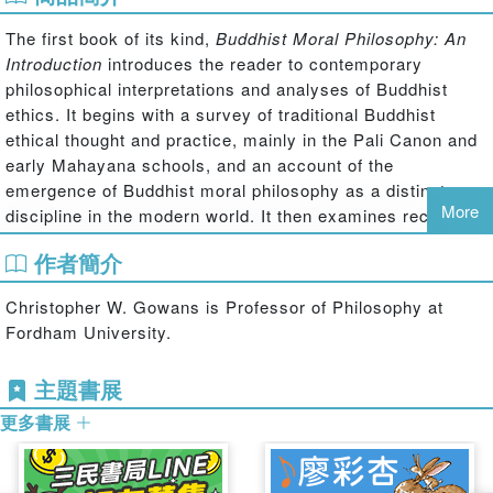
The first book of its kind,
Buddhist Moral Philosophy: An
Introduction
introduces the reader to contemporary
philosophical interpretations and analyses of Buddhist
ethics. It begins with a survey of traditional Buddhist
ethical thought and practice, mainly in the Pali Canon and
early Mahayana schools, and an account of the
emergence of Buddhist moral philosophy as a distinct
More
discipline in the modern world. It then examines recent
debates about karma, rebirth and nirvana, well-being,
作者簡介
normative ethics, moral objectivity, moral psychology, and
the issue of freedom, responsibility and determinism. The
Christopher W. Gowans is Professor of Philosophy at
book also introduces the reader to philosophical
Fordham University.
discussions of topics in socially engaged Buddhism such
as human rights, war and peace, and environmental
主題書展
ethics.
更多書展