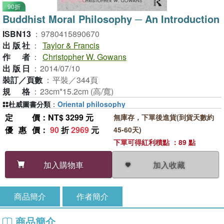
90折
Buddhist Moral Philosophy ─ An Introduction
ISBN13
：
9780415890670
出版社
：
Taylor & Francis
作者
：
Christopher W. Gowans
出版日
：
2014/07/10
裝訂／頁數
：
平裝／344頁
規格
：
23cm*15.2cm (高/寬)
杜威圖書分類
：
Oriental philosophy
定價
：NT$ 3299 元
無庫存，下單後進貨(到貨天數約
優惠價
：
90
折
2969
元
45-60天)
下單可得紅利積點 ：89 點
加入收藏
加入購物車
商品簡介
作者簡介
商品簡介