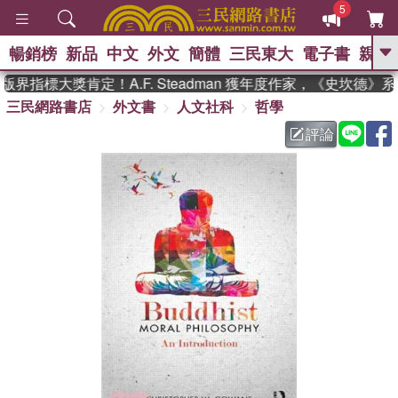
5
暢銷榜
新品
中文
外文
簡體
三民東大
電子書
親子
GO
界指標大獎肯定！A.F. Steadman 獲年度作家，《史坎德》
三民網路書店
外文書
人文社科
哲學
、
熱搜：
東野圭吾
高希均教授回憶錄
、
、
、
The Odyssey
父親節
如果歷
評論
、
、
史是一群喵
暑期推薦
國際布克
、
、
獎 臺灣漫遊錄
方念華
台灣的李
、
、
登輝時代
數學女孩：黎曼猜想
偉大的迷走神經