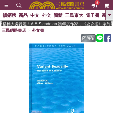
5
暢銷榜
新品
中文
外文
簡體
三民東大
電子書
親子
GO
標大獎肯定！A.F. Steadman 獲年度作家，《史坎德》系列
三民網路書店
外文書
、
熱搜：
東野圭吾
高希均教授回憶錄
、
、
、
The Odyssey
父親節
花開錦
評論
、
、
、
繡
暑期推薦
方念華
台灣的
、
李登輝時代
數學女孩：黎曼猜想
、
、
偉大的迷走神經
如果歷史是一
、
群喵
臺灣漫遊錄