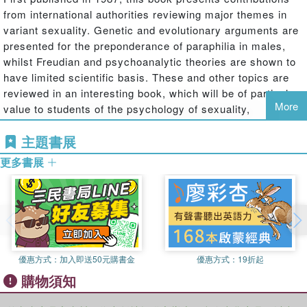
from international authorities reviewing major themes in
variant sexuality. Genetic and evolutionary arguments are
presented for the preponderance of paraphilia in males,
whilst Freudian and psychoanalytic theories are shown to
have limited scientific basis. These and other topics are
reviewed in an interesting book, which will be of particular
More
value to students of the psychology of sexuality,
evolutionary biology and psychiatry, as well as those with
主題書展
a more general interest in the social, behavioural and
biological aspects of sexuality.
更多書展
優惠方式：
加入即送50元購書金
優惠方式：
19折起
購物須知