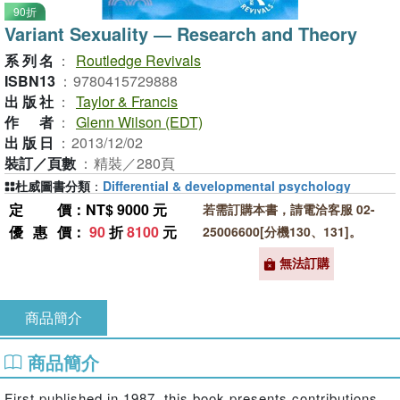
90折
Variant Sexuality ― Research and Theory
系列名
：
Routledge Revivals
ISBN13
：
9780415729888
出版社
：
Taylor & Francis
作者
：
Glenn Wilson (EDT)
出版日
：
2013/12/02
裝訂／頁數
：
精裝／280頁
杜威圖書分類
：
Differential & developmental psychology
定價
：NT$ 9000 元
若需訂購本書，請電洽客服 02-
優惠價
：
90
折
8100
元
25006600[分機130、131]。
無法訂購
商品簡介
商品簡介
First published in 1987, this book presents contributions