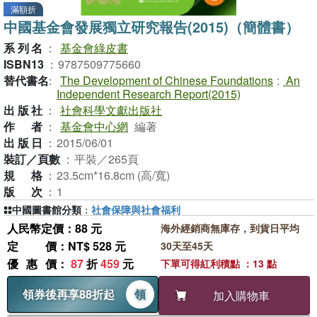
滿額折
中國基金會發展獨立研究報告(2015)（簡體書）
系列名
：
基金會綠皮書
ISBN13
：
9787509775660
替代書名
：
The Development of Chinese Foundations
:
An
Independent Research Report(2015)
出版社
：
社會科學文獻出版社
作者
：
基金會中心網
編著
出版日
：
2015/06/01
裝訂／頁數
：
平裝／265頁
規格
：
23.5cm*16.8cm (高/寬)
版次
：
1
中國圖書館分類
：
社會保障與社會福利
人民幣定價：88 元
海外經銷商無庫存，到貨日平均
定價
：NT$ 528 元
30天至45天
優惠價
：
87
折
459
元
下單可得紅利積點 ：13 點
領券後再享88折起
領
加入購物車