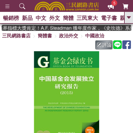
5
暢銷榜
新品
中文
外文
簡體
三民東大
電子書
親子
GO
指標大獎肯定！A.F. Steadman 獲年度作家，《史坎德》系
三民網路書店
簡體書
政治外交
中國政治
、
熱搜：
東野圭吾
高希均教授回憶錄
、
、
、
The Odyssey
父親節
花開錦
評論
、
、
、
繡
暑期推薦
方念華
台灣的
、
李登輝時代
數學女孩：黎曼猜想
、
、
偉大的迷走神經
如果歷史是一
、
群喵
臺灣漫遊錄