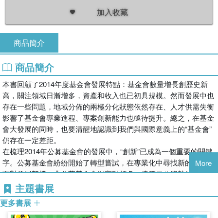
加入收藏
商品簡介
商品簡介
本書回顧了2014年度基金會發展特點：基金會數量增長創歷史新
高，關注領域日漸增多，資產和收入也已初具規模。然而發展中也
存在一些問題，地域分佈的兩極分化狀態依然存在、人才供需失衡
影響了基金會專業進程、專案創新能力也亟待提升。總之，在基金
會大發展的同時，也要清醒地認識到我們與國際意義上的“基金會”
仍存在一定差距。
在梳理2014年公募基金會的發展中，“創新”已成為一個重要的關鍵
字。公募基金會紛紛開始了轉型嘗試，在專業化中尋找新的機遇。
More
面對發展契機，非公募基金會則亮點頗多，儘管二八態勢的不平衡
現象依然存在，然而來自民間的力量已不容忽視：非公募作為基金
主題書展
會的主要增長點，吸引了越來越多地社會關注，尤其是近幾年企業
更多書展
家紛紛投身公益慈善事業，為非公募基金會發展注入了新的活力，