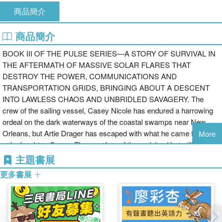
商品簡介
商品簡介
BOOK III OF THE PULSE SERIES—A STORY OF SURVIVAL IN
THE AFTERMATH OF MASSIVE SOLAR FLARES THAT
DESTROY THE POWER, COMMUNICATIONS AND
TRANSPORTATION GRIDS, BRINGING ABOUT A DESCENT
INTO LAWLESS CHAOS AND UNBRIDLED SAVAGERY. The
crew of the sailing vessel, Casey Nicole has endured a harrowing
ordeal on the dark waterways of the coastal swamps near New
Orleans, but Artie Drager has escaped with what he came for—his
More
only daughter, Casey. They are free of the mainland but still too
close for comfort. Now the crew of six aboard the big catamaran
主題書展
must plot a course and set sail into the unknown, hoping to find a
更多書展
place where the impact of the electromagnetic pulse was not so
severe. Where that will be, they have no way of knowing. Did the
solar flares affect the whole planet, or just the parts of the Western
Hemisphere they have seen? Voyage After the Collapse is a