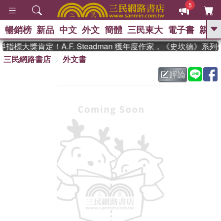
5
暢銷榜
新品
中文
外文
簡體
三民東大
電子書
親子
GO
指標大獎肯定！A.F. Steadman 獲年度作家，《史坎德》系
三民網路書店
外文書
、
熱搜：
東野圭吾
高希均教授回憶錄
、
、
、
The Odyssey
父親節
如果歷
評論
、
、
史是一群喵
暑期推薦
國際布克
、
、
獎 臺灣漫遊錄
方念華
台灣的李
、
、
登輝時代
數學女孩：黎曼猜想
偉大的迷走神經