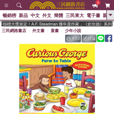
5
暢銷榜
新品
中文
外文
簡體
三民東大
電子書
親子
GO
標大獎肯定！A.F. Steadman 獲年度作家，《史坎德》系列
三民網路書店
外文書
童書
少年小說
、
熱搜：
東野圭吾
高希均教授回憶錄
、
、
、
The Odyssey
父親節
如果歷
列印
評論
、
、
史是一群喵
暑期推薦
國際布克
、
、
獎 臺灣漫遊錄
方念華
台灣的李
、
、
登輝時代
數學女孩：黎曼猜想
偉大的迷走神經