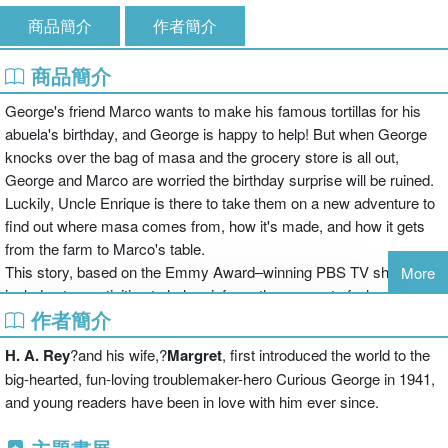
商品簡介
作者簡介
商品簡介
George's friend Marco wants to make his famous tortillas for his
abuela's birthday, and George is happy to help! But when George
knocks over the bag of masa and the grocery store is all out,
George and Marco are worried the birthday surprise will be ruined.
Luckily, Uncle Enrique is there to take them on a new adventure to
find out where masa comes from, how it's made, and how it gets
from the farm to Marco's table.
This story, based on the Emmy Award–winning PBS TV show, also
More
includes two activities to help reinforce the concept of where food
作者簡介
comes from and how it gets into our stores and onto our plates.
H. A. Rey
?and his wife,?
Margret
, first introduced the world to the
big-hearted, fun-loving troublemaker-hero Curious George in 1941,
and young readers have been in love with him ever since.