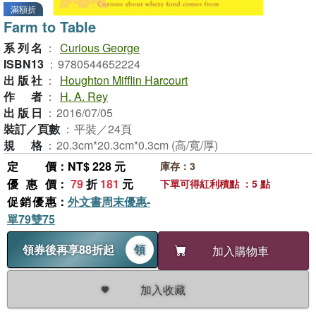
滿額折
Farm to Table
系列名
：
Curious George
ISBN13
：
9780544652224
出版社
：
Houghton Mifflin Harcourt
作者
：
H. A. Rey
出版日
：
2016/07/05
裝訂／頁數
：
平裝／24頁
規格
：
20.3cm*20.3cm*0.3cm (高/寬/厚)
定價
：NT$ 228 元
庫存：3
優惠價
：
79
折
181
元
下單可得紅利積點 ：5 點
促銷優惠
：
外文書周末優惠-
單79雙75
領券後再享88折起
領
加入購物車
加入收藏