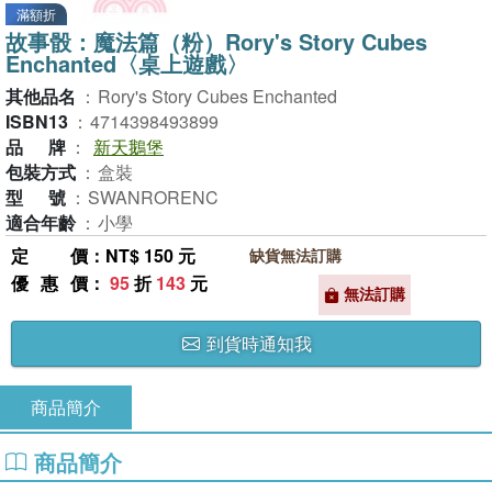
滿額折
故事骰：魔法篇（粉）Rory's Story Cubes
Enchanted〈桌上遊戲〉
其他品名
：
Rory's Story Cubes Enchanted
ISBN13
：
4714398493899
品牌
：
新天鵝堡
包裝方式
：
盒裝
型號
：
SWANRORENC
適合年齡
：
小學
定價
：NT$ 150 元
缺貨無法訂購
優惠價
：
95
折
143
元
無法訂購
到貨時通知我
商品簡介
商品簡介