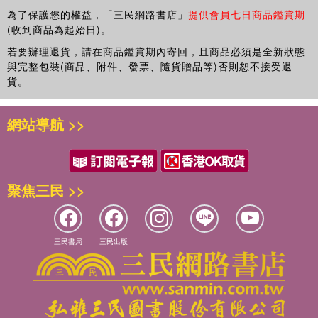
為了保護您的權益，「三民網路書店」
提供會員七日商品鑑賞期
(收到商品為起始日)。
適用卡套：不需要
若要辦理退貨，請在商品鑑賞期內寄回，且商品必須是全新狀態
【基本屬性】
與完整包裝(商品、附件、發票、隨貨贈品等)否則恕不接受退
遊戲類型：擲骰/講故事遊戲
貨。
遊戲人數：1-12人
適合年齡：6歲以上
網站導航 >>
遊戲時間：約20分
遊戲設計：Rory O'Connor
語言版本：國際
商品除瑕疵品外，恕不接受退換貨
聚焦三民 >>
因拍攝略有色差，圖片僅供參考，顏色請以實際收到商品為準
三民書局
三民出版