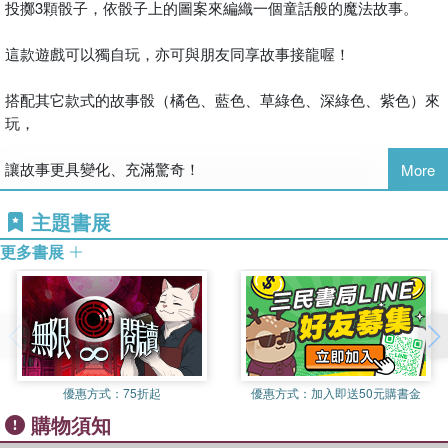
投擲3顆骰子，依骰子上的圖案來編織一個童話般的魔法故事。
這款遊戲可以獨自玩，亦可與朋友同享故事接龍喔！
搭配其它款式的故事骰（橘色、藍色、草綠色、深綠色、紫色）來
玩，
讓故事更具變化、充滿驚奇！
More
『故事骰』是一款口袋型看圖說故事遊戲，
主題書展
更多書展
任何年齡層的朋友均能藉此激發無窮盡的想像力。
這並不是一款競爭性遊戲，你可以單獨或者與朋友一同享受
【遊戲配件】
3顆故事骰
優惠方式：
75折起
優惠方式：
加入即送50元購書金
一份說明書
購物須知
內含規則說明書（中文）