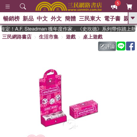
5
暢銷榜
新品
中文
外文
簡體
三民東大
電子書
親子
GO
！A.F. Steadman 獲年度作家，《史坎德》系列帶你踏上熱
三民網路書店
生活市集
遊戲
桌上遊戲
、
熱搜：
東野圭吾
高希均教授回憶錄
、
、
、
The Odyssey
父親節
如果歷
評論
、
、
史是一群喵
暑期推薦
國際布克
、
、
獎 臺灣漫遊錄
方念華
台灣的李
、
、
登輝時代
數學女孩：黎曼猜想
偉大的迷走神經